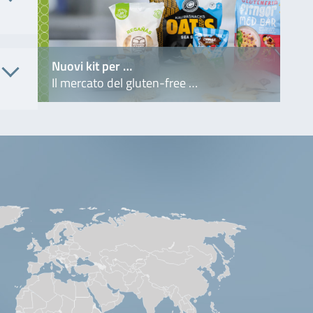
AL7073
AL7073
. No.
Nuovi kit per …
Il mercato del gluten-free …
5000
. No.
7003
LH712-
1091
5
5404
7004
LH705-
5