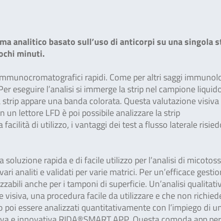
ma analitico basato sull’uso di anticorpi su una singola s
ochi minuti.
st immunocromatografici rapidi. Come per altri saggi immunolog
r eseguire l’analisi si immerge la strip nel campione liquid
a strip appare una banda colorata. Questa valutazione visiva
 un lettore LFD è poi possibile analizzare la strip
 facilità di utilizzo, i vantaggi dei test a flusso laterale risie
oluzione rapida e di facile utilizzo per l’analisi di micotoss
 vari analiti e validati per varie matrici. Per un’efficace gesti
zzabili anche per i tamponi di superficie. Un’analisi qualitati
visiva, una procedura facile da utilizzare e che non richied
 poi essere analizzati quantitativamente con l’impiego di u
uova e innovativa RIDA®SMART APP. Questa comoda app per