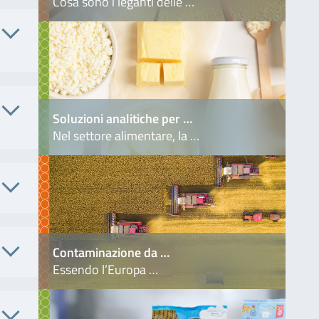
Cosa sono i leganti delle …
. No.
Soluzioni analitiche per …
10EZP
Nel settore alimentare, la …
. No.
LH702-
5
o.
4303
Contaminazione da …
Essendo l’Europa …
AM
. No.