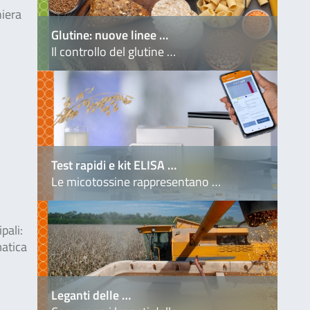
niera
Glutine: nuove linee …
Il controllo del glutine …
Test rapidi e kit ELISA …
Le micotossine rappresentano …
pali:
matica
Leganti delle …