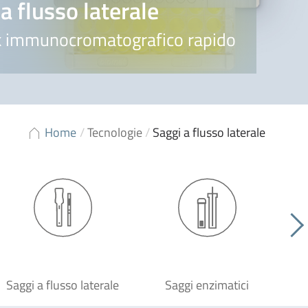
a flusso laterale
k immunocromatografico rapido
Home
/
Tecnologie
/
Saggi a flusso laterale
Saggi a flusso laterale
Saggi enzimatici
S