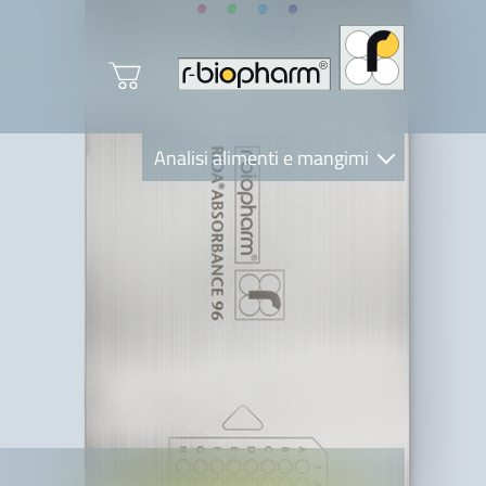
Analisi alimenti e mangimi
Diagnostica Clinica
R-Biopharm AG
Nutrition Care