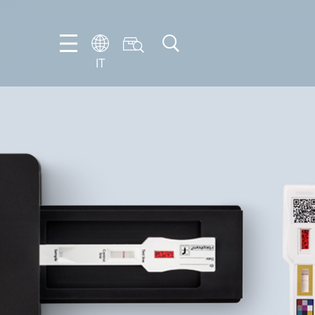
IT
FR
EN
IT
NL
PT-
BR
ES
DE