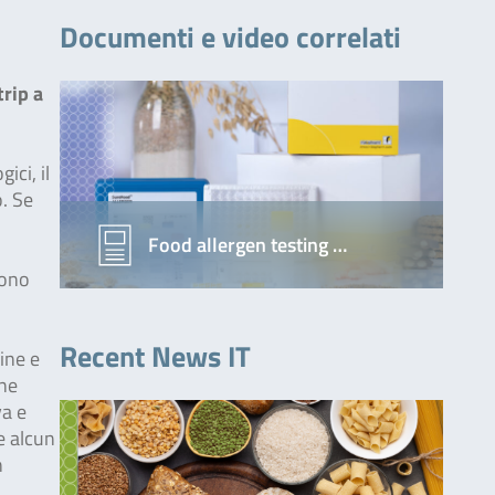
Documenti e video correlati
trip a
ici, il
o. Se
Food allergen testing …
dono
Recent News IT
ine e
one
va e
e alcun
n