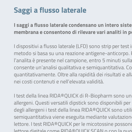
Saggi a flusso laterale
I saggi a flusso laterale condensano un intero siste
membrana e consentono di rilevare vari analiti in p
I dispositivi a flusso laterale (LFD) sono strip per te
metodo si basa su una reazione antigene-anticorpo. Pe
l’analita è presente nel campione, entro 5 minuti sull
consente un’analisi qualitativa e semiquantitativa. Con
quantitativamente. Oltre alla rapidità dei risultati e alla
nei costi contenuti e nell’elevata validità.
I test della linea RIDA®QUICK di R-Biopharm sono una s
allergeni. Questi versatili dipstick sono disponibili per
degli allergeni i test della linea RIDA®QUICK sono utili
semiquantitativa viene eseguita mediante valutazione 
lettore. I test RIDA®QUICK per le micotossine possono
lettore digitale come RIDA®QUICK SCAN o con la n