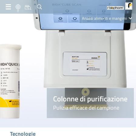
IT
Analisi alimenti e mangimi
Diagnostica Clinica
R-Biopharm AG
Nutrition Care
Colonne di purificazione
Pulizia efficace del campione
Tecnologie