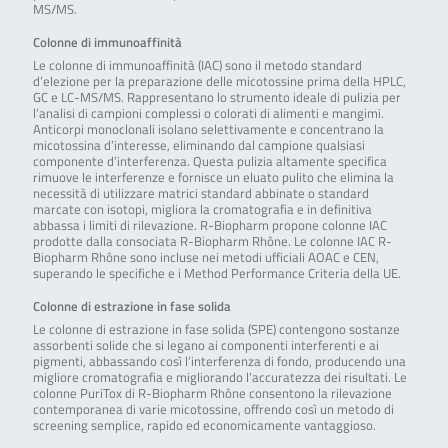
MS/MS.
Colonne di immunoaffinità
Le colonne di immunoaffinità (IAC) sono il metodo standard
d’elezione per la preparazione delle micotossine prima della HPLC,
GC e LC-MS/MS. Rappresentano lo strumento ideale di pulizia per
l’analisi di campioni complessi o colorati di alimenti e mangimi.
Anticorpi monoclonali isolano selettivamente e concentrano la
micotossina d’interesse, eliminando dal campione qualsiasi
componente d’interferenza. Questa pulizia altamente specifica
rimuove le interferenze e fornisce un eluato pulito che elimina la
necessità di utilizzare matrici standard abbinate o standard
marcate con isotopi, migliora la cromatografia e in definitiva
abbassa i limiti di rilevazione. R-Biopharm propone colonne IAC
prodotte dalla consociata R-Biopharm Rhône. Le colonne IAC R-
Biopharm Rhône sono incluse nei metodi ufficiali AOAC e CEN,
superando le specifiche e i Method Performance Criteria della UE.
Colonne di estrazione in fase solida
Le colonne di estrazione in fase solida (SPE) contengono sostanze
assorbenti solide che si legano ai componenti interferenti e ai
pigmenti, abbassando così l’interferenza di fondo, producendo una
migliore cromatografia e migliorando l’accuratezza dei risultati. Le
colonne PuriTox di R-Biopharm Rhône consentono la rilevazione
contemporanea di varie micotossine, offrendo così un metodo di
screening semplice, rapido ed economicamente vantaggioso.