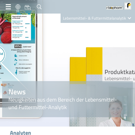
DE
Lebensmittel- & Futtermittelanalytik
Clinical Diagnostics
R-Biopharm AG
Nutrition Care
News
Neuigkeiten aus dem Bereich der Lebensmittel-
und Futtermittel-Analytik
Analyten