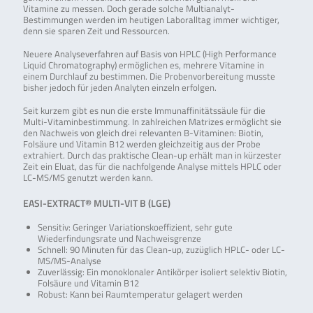
Vitamine zu messen. Doch gerade solche Multianalyt-
Bestimmungen werden im heutigen Laboralltag immer wichtiger,
denn sie sparen Zeit und Ressourcen.
Neuere Analyseverfahren auf Basis von HPLC (High Performance
Liquid Chromatography) ermöglichen es, mehrere Vitamine in
einem Durchlauf zu bestimmen. Die Probenvorbereitung musste
bisher jedoch für jeden Analyten einzeln erfolgen.
Seit kurzem gibt es nun die erste Immunaffinitätssäule für die
Multi-Vitaminbestimmung. In zahlreichen Matrizes ermöglicht sie
den Nachweis von gleich drei relevanten B-Vitaminen: Biotin,
Folsäure und Vitamin B12 werden gleichzeitig aus der Probe
extrahiert. Durch das praktische Clean-up erhält man in kürzester
Zeit ein Eluat, das für die nachfolgende Analyse mittels HPLC oder
LC-MS/MS genutzt werden kann.
EASI-EXTRACT® MULTI-VIT B (LGE)
Sensitiv: Geringer Variationskoeffizient, sehr gute
Wiederfindungsrate und Nachweisgrenze
Schnell: 90 Minuten für das Clean-up, zuzüglich HPLC- oder LC-
MS/MS-Analyse
Zuverlässig: Ein monoklonaler Antikörper isoliert selektiv Biotin,
Folsäure und Vitamin B12
Robust: Kann bei Raumtemperatur gelagert werden