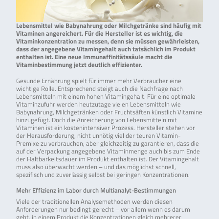
Lebensmittel wie Babynahrung oder Milchgetränke sind häufig mit
Vitaminen angereichert. Für die Hersteller ist es wichtig, die
Vitaminkonzentration zu messen, denn sie müssen gewährleisten,
dass der angegebene Vitamingehalt auch tatsächlich im Produkt
enthalten ist. Eine neue Immunaffinitätssäule macht die
Vitaminbestimmung jetzt deutlich effizienter.
Gesunde Ernährung spielt für immer mehr Verbraucher eine
wichtige Rolle. Entsprechend steigt auch die Nachfrage nach
Lebensmitteln mit einem hohen Vitamingehalt. Für eine optimale
Vitaminzufuhr werden heutzutage vielen Lebensmitteln wie
Babynahrung, Milchgetränken oder Fruchtsäften künstlich Vitamine
hinzugefügt. Doch die Anreicherung von Lebensmitteln mit
Vitaminen ist ein kostenintensiver Prozess. Hersteller stehen vor
der Herausforderung, nicht unnötig viel der teuren Vitamin-
Premixe zu verbrauchen, aber gleichzeitig zu garantieren, dass die
auf der Verpackung angegebene Vitaminmenge auch bis zum Ende
der Haltbarkeitsdauer im Produkt enthalten ist. Der Vitamingehalt
muss also überwacht werden – und das möglichst schnell,
spezifisch und zuverlässig selbst bei geringen Konzentrationen.
Mehr Effizienz im Labor durch Multianalyt-Bestimmungen
Viele der traditionellen Analysemethoden werden diesen
Anforderungen nur bedingt gerecht – vor allem wenn es darum
geht, in einem Produkt die Konzentrationen gleich mehrerer