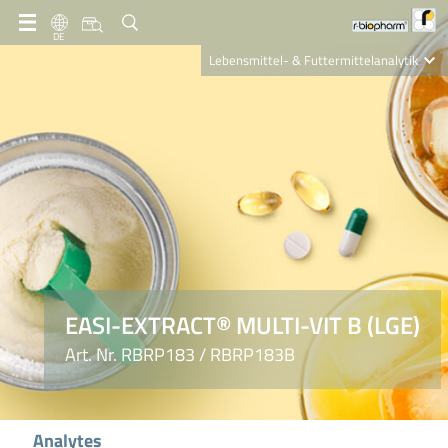
DE
Lebensmittel- & Futtermittelanalytik
Clinical Diagnostics
R-Biopharm AG
Nutrition Care
EASI-EXTRACT® MULTI-VIT B (LGE)
Art. Nr. RBRP183 / RBRP183B
Analytes