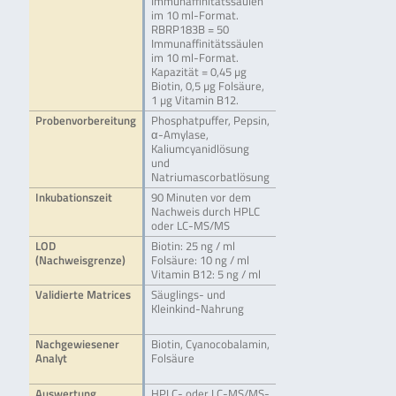
Immunaffinitätssäulen
im 10 ml-Format.
RBRP183B = 50
Immunaffinitätssäulen
im 10 ml-Format.
Kapazität = 0,45 µg
Biotin, 0,5 µg Folsäure,
1 µg Vitamin B12.
Probenvorbereitung
Phosphatpuffer, Pepsin,
α-Amylase,
Kaliumcyanidlösung
und
Natriumascorbatlösung
Inkubationszeit
90 Minuten vor dem
Nachweis durch HPLC
oder LC-MS/MS
LOD
Biotin: 25 ng / ml
(Nachweisgrenze)
Folsäure: 10 ng / ml
Vitamin B12: 5 ng / ml
Validierte Matrices
Säuglings- und
Kleinkind-Nahrung
Nachgewiesener
Biotin, Cyanocobalamin,
Analyt
Folsäure
Auswertung
HPLC- oder LC-MS/MS-