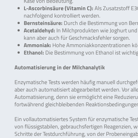
Käse von Bedeutung.
L-Ascorbinsäure (Vitamin C):
Als Zusatzstoff E
nachfolgend kontrolliert werden.
Bernsteinsäure:
Durch die Bestimmung von Bern
Acetaldehyd:
In Milchprodukten wie Joghurt und
kann aber auch für Geschmacksfehler sorgen.
Ammoniak:
Hohe Ammoniakkonzentrationen könne
Ethanol:
Die Bestimmung von Ethanol ist wichtig 
Automatisierung in der Milchanalytik
Enzymatische Tests werden häufig manuell durchgefü
aber auch automatisiert abgearbeitet werden. Vor all
Automatisierung, denn sie ermöglicht eine Reduzieru
fortwährend gleichbleibenden Reaktionsbedingungen e
Ein vollautomatisiertes System für enzymatische Test
von flüssigstabilen, gebrauchsfertigen Reagenzien, w
Schritte der Testdurchführung, von der Probeneing