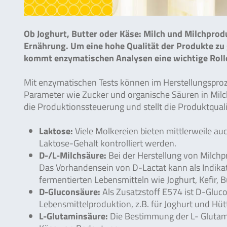
Ob Joghurt, Butter oder Käse: Milch und Milchprodu
Ernährung. Um eine hohe Qualität der Produkte zu 
kommt enzymatischen Analysen eine wichtige Rolle
Mit enzymatischen Tests können im Herstellungsproz
Parameter wie Zucker und organische Säuren in Mil
die Produktionssteuerung und stellt die Produktquali
Laktose:
Viele Molkereien bieten mittlerweile a
Laktose-Gehalt kontrolliert werden.
D-/L-Milchsäure:
Bei der Herstellung von Milchpr
Das Vorhandensein von D-Lactat kann als Indikat
fermentierten Lebensmitteln wie Joghurt, Kefir, 
D-Gluconsäure:
Als Zusatzstoff E574 ist D-Gluco
Lebensmittelproduktion, z.B. für Joghurt und Hü
L-Glutaminsäure:
Die Bestimmung der L- Glutami