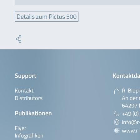
Details zum Pictus 500
Support
Kontaktda
Kontakt
R-Biop
Distributors
An der 
64297 
Publikationen
+49 (0)
info@r
Flyer
www.r-
Infografiken