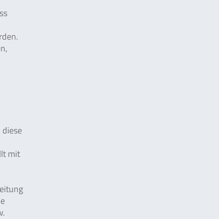
ss
rden.
n,
 diese
lt mit
beitung
le
w.