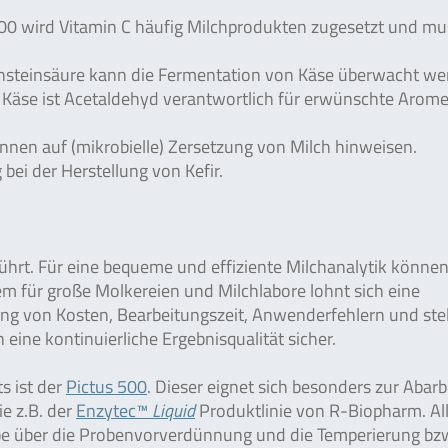
300 wird Vitamin C häufig Milchprodukten zugesetzt und mu
steinsäure kann die Fermentation von Käse überwacht we
 Käse ist Acetaldehyd verantwortlich für erwünschte Arome
n auf (mikrobielle) Zersetzung von Milch hinweisen.
bei der Herstellung von Kefir.
hrt. Für eine bequeme und effiziente Milchanalytik können
em für große Molkereien und Milchlabore lohnt sich eine
ng von Kosten, Bearbeitungszeit, Anwenderfehlern und stel
ine kontinuierliche Ergebnisqualität sicher.
s ist der
Pictus 500
. Dieser eignet sich besonders zur Abar
ie z.B. der
Enzytec™
Liquid
Produktlinie von R-Biopharm. Al
abe über die Probenvorverdünnung und die Temperierung bz