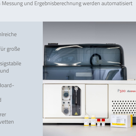
en Messung und Ergebnisberechnung werden automatisiert
hlreiche
für große
sigstabile
 und
-Board-
d
rer
vetten