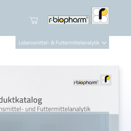
Lebensmittel- & Futtermittelanalytik
Clinical Diagnostics
R-Biopharm AG
Nutrition Care