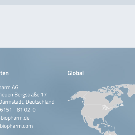
ten
Global
harm AG
neuen Bergstraße 17
Darmstadt, Deutschland
 6151 - 81 02-0
-biopharm.de
biopharm.com