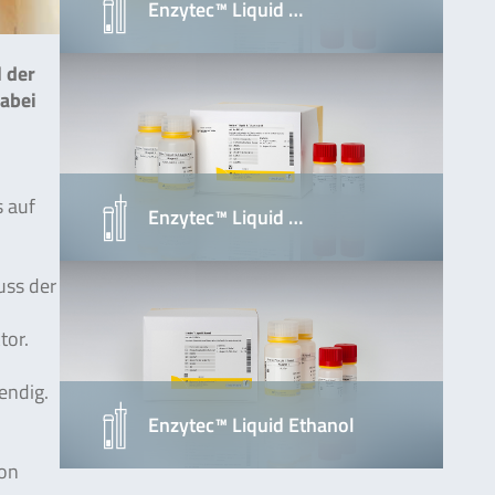
Enzytec™ Liquid …
 der
Dabei
 auf
Enzytec™ Liquid …
uss der
tor.
endig.
Enzytec™ Liquid Ethanol
von