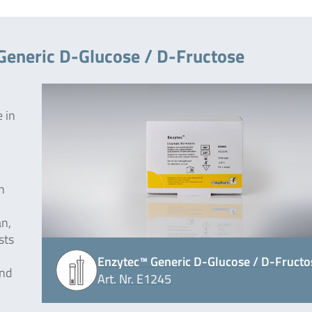
Generic D-Glucose / D-Fructose
 in
n
n,
sts
Enzytec™ Generic D-Glucose / D-Fructo
und
Art. Nr. E1245