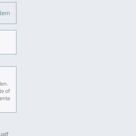
dern
len.
te of
mente
pdf