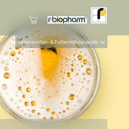
Lebensmittel- & Futtermittelanalytik
Clinical Diagnostics
R-Biopharm AG
Nutrition Care