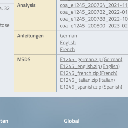
Analysis
coa_e1245_200764_2021-11.
a. 32
coa_e1245_200782_2022-01.
coa_e1245_200788_2022-10.
tose
coa_e1245_200800_2023-02.
Anleitungen
German
English
French
MSDS
E1245_german.zip (German)
E1245_english.zip (English)
E1245_french.zip (French)
E1245_italian.zip (Italian)
E1245_spanish.zip (Spanish)
ten
Global