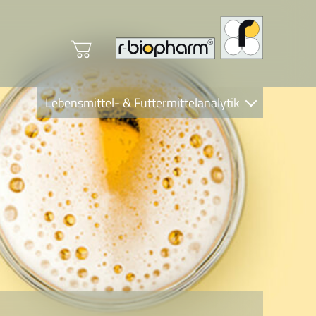
Lebensmittel- & Futtermittelanalytik
Clinical Diagnostics
R-Biopharm AG
Nutrition Care