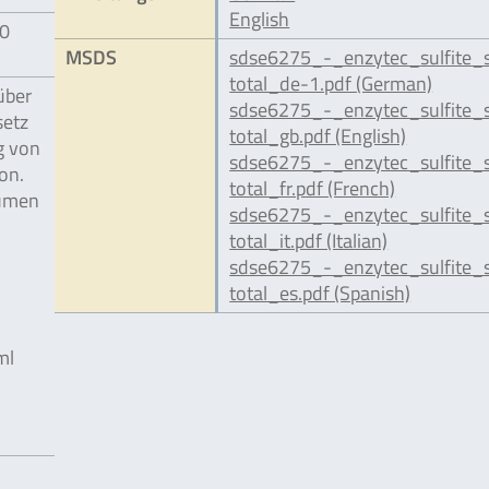
English
30
MSDS
sdse6275_-_enzytec_sulfite_
total_de-1.pdf (German)
über
sdse6275_-_enzytec_sulfite_
setz
total_gb.pdf (English)
g von
sdse6275_-_enzytec_sulfite_
on.
total_fr.pdf (French)
lumen
sdse6275_-_enzytec_sulfite_
total_it.pdf (Italian)
sdse6275_-_enzytec_sulfite_
total_es.pdf (Spanish)
ml