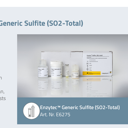
eneric Sulfite (SO2-Total)
n
n,
sts
Enzytec™ Generic Sulfite (SO2-Total)
Art. Nr. E6275