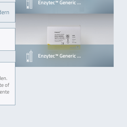
Enzytec™ Generic …
dern
Enzytec™ Generic …
len.
te of
mente