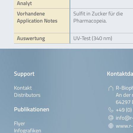
Analyt
Vorhandene
Sulfit in Zucker für die
Application Notes
Pharmacopeia.
Auswertung
UV-Test (340 nm)
Support
Kontaktda
Kontakt
R-Biop
Distributors
An der 
64297 
Publikationen
+49 (0)
info@r
Flyer
www.r-
Infografiken