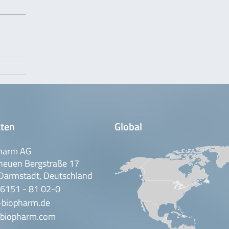
ten
Global
harm AG
neuen Bergstraße 17
Darmstadt, Deutschland
 6151 - 81 02-0
-biopharm.de
biopharm.com