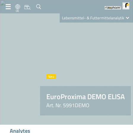
DE
Lebensmittel- & Futtermittelanalytik
Clinical Diagnostics
R-Biopharm AG
Nutrition Care
EuroProxima DEMO ELISA
Art. Nr. 5991DEMO
Analytes