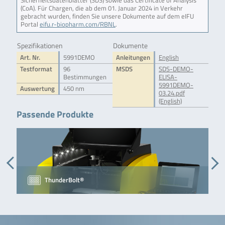
Sicherheitsdatenblätter (SDS) sowie das Certificate of Analysis
(CoA). Für Chargen, die ab dem 01. Januar 2024 in Verkehr
gebracht wurden, finden Sie unsere Dokumente auf dem eIFU
Portal
eifu.r-biopharm.com/RBNL
.
Spezifikationen
Dokumente
Art. Nr.
5991DEMO
Anleitungen
English
Testformat
96
MSDS
SDS-DEMO-
Bestimmungen
ELISA-
5991DEMO-
Auswertung
450 nm
03.24.pdf
(English)
Passende Produkte
ThunderBolt®