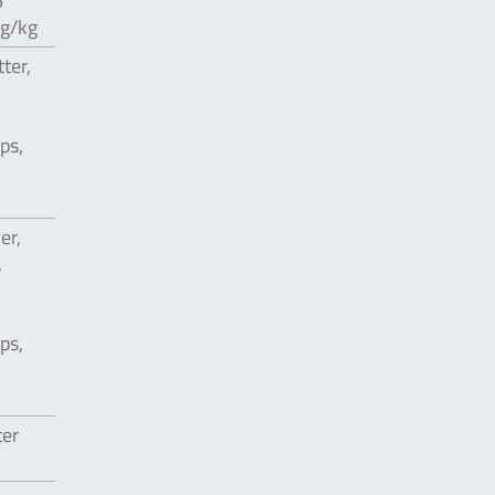
5
µg/kg
ter,
,
ps,
er,
,
ps,
ter