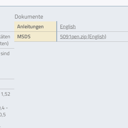
Dokumente
Anleitungen
English
täten
MSDS
5091pen.zip (English)
äten)
 sind
 1,52
,4 -
0,5