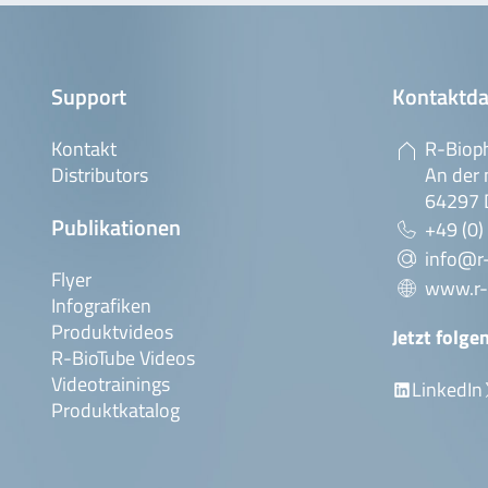
Support
Kontaktda
Kontakt
R-Biop
Distributors
An der 
64297 
Publikationen
+49 (0)
info@r
Flyer
www.r-
Infografiken
Produktvideos
Jetzt folge
R-BioTube Videos
Videotrainings
LinkedIn
Produktkatalog