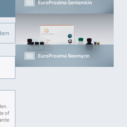
EuroProxima Gentamicin
dern
EuroProxima Neomycin
len.
te of
mente