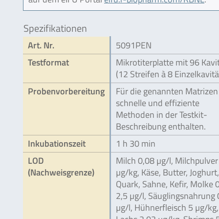
Spezifikationen
Art. Nr.
5091PEN
Testformat
Mikrotiterplatte mit 96 Kavi
(12 Streifen à 8 Einzelkavit
Probenvorbereitung
Für die genannten Matrizen
schnelle und effiziente
Methoden in der Testkit-
Beschreibung enthalten.
Inkubationszeit
1 h 30 min
LOD
Milch 0,08 µg/l, Milchpulver
(Nachweisgrenze)
µg/kg, Käse, Butter, Joghurt,
Quark, Sahne, Kefir, Molke 0
2,5 µg/l, Säuglingsnahrung 
µg/l, Hühnerfleisch 5 µg/kg,