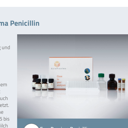
a Penicillin
g und
 dem
t
auch
etzt.
ne
5 bis
ilch