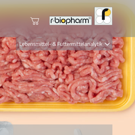
Lebensmittel- & Futtermittelanalytik
Clinical Diagnostics
R-Biopharm AG
Nutrition Care