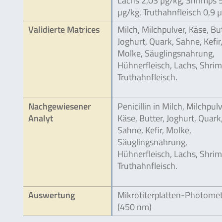
Lachs 2,03 µg/kg, Shrimps 
µg/kg, Truthahnfleisch 0,9 
Validierte Matrices
Milch, Milchpulver, Käse, But
Joghurt, Quark, Sahne, Kefir
Molke, Säuglingsnahrung,
Hühnerfleisch, Lachs, Shrim
Truthahnfleisch.
Nachgewiesener
Penicillin in Milch, Milchpulv
Analyt
Käse, Butter, Joghurt, Quark
Sahne, Kefir, Molke,
Säuglingsnahrung,
Hühnerfleisch, Lachs, Shrim
Truthahnfleisch.
Auswertung
Mikrotiterplatten-Photome
(450 nm)