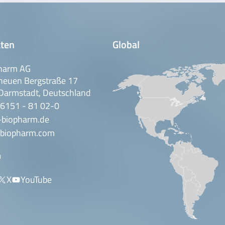
ten
Global
harm AG
neuen Bergstraße 17
Darmstadt, Deutschland
 6151 - 81 02-0
-biopharm.de
biopharm.com
n
X
YouTube