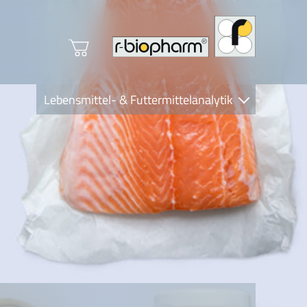
Lebensmittel- & Futtermittelanalytik
Clinical Diagnostics
R-Biopharm AG
Nutrition Care