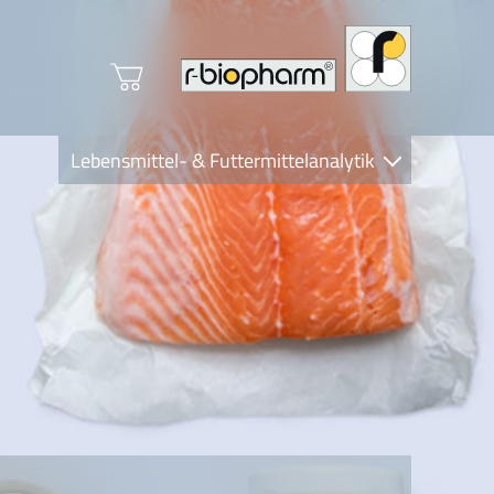
Lebensmittel- & Futtermittelanalytik
Clinical Diagnostics
R-Biopharm AG
Nutrition Care