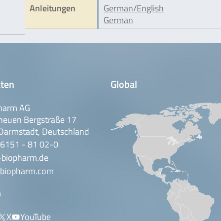
Anleitungen
German/English
German
ten
Global
harm AG
neuen Bergstraße 17
Darmstadt, Deutschland
 6151 - 81 02-0
-biopharm.de
biopharm.com
n
X
YouTube