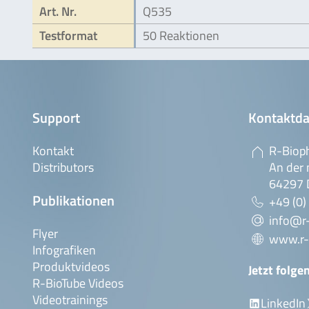
Art. Nr.
Q535
Testformat
50 Reaktionen
Support
Kontaktda
Kontakt
R-Biop
Distributors
An der 
64297 
Publikationen
+49 (0)
info@r
Flyer
www.r-
Infografiken
Produktvideos
Jetzt folge
R-BioTube Videos
Videotrainings
LinkedIn