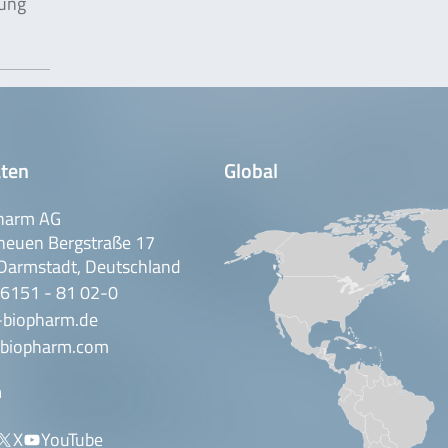
lung
n
ten
Global
harm AG
neuen Bergstraße 17
Darmstadt, Deutschland
 6151 - 81 02-0
-biopharm.de
biopharm.com
n
X
YouTube