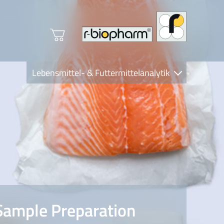
Lebensmittel- & Futtermittelanalytik
Clinical Diagnostics
R-Biopharm AG
Nutrition Care
Sample Preparation