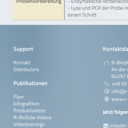
Probenvorbereitung
- Enzymatische Vorbehand
- Lyse und PCR der Probe i
einem Schritt
Support
Kontaktda
Kontakt
R-Biop
Distributors
An der 
64297 
Publikationen
+49 (0)
info@r
Flyer
www.r-
Infografiken
Produktvideos
Jetzt folge
R-BioTube Videos
Videotrainings
LinkedIn