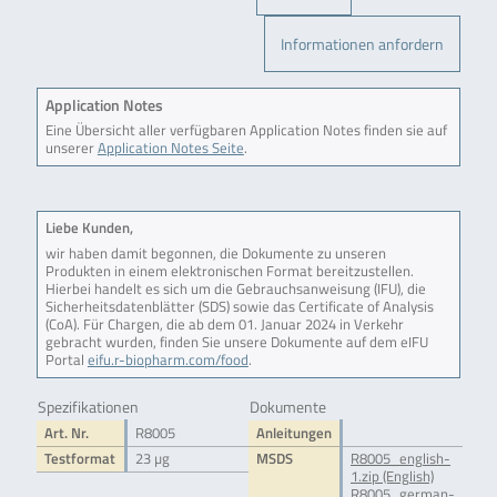
Informationen anfordern
Application Notes
Eine Übersicht aller verfügbaren Application Notes finden sie auf
unserer
Application Notes Seite
.
Liebe Kunden,
wir haben damit begonnen, die Dokumente zu unseren
Produkten in einem elektronischen Format bereitzustellen.
Hierbei handelt es sich um die Gebrauchsanweisung (IFU), die
Sicherheitsdatenblätter (SDS) sowie das Certificate of Analysis
(CoA). Für Chargen, die ab dem 01. Januar 2024 in Verkehr
gebracht wurden, finden Sie unsere Dokumente auf dem eIFU
Portal
eifu.r-biopharm.com/food
.
Spezifikationen
Dokumente
Art. Nr.
R8005
Anleitungen
Testformat
23 µg
MSDS
R8005_english-
1.zip (English)
R8005_german-