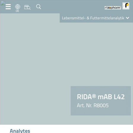
DE
Lebensmittel- & Futtermittelanalytik
Clinical Diagnostics
R-Biopharm AG
Nutrition Care
RIDA® mAB L42
Art. Nr. R8005
Analytes