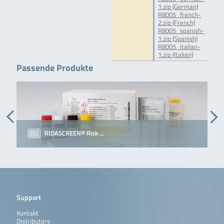
1.zip (German)
R8005_french-
2.zip (French)
R8005_spanish-
1.zip (Spanish)
R8005_italian-
1.zip (Italian)
Passende Produkte
RIDASCREEN® Risk …
Support
Kontakt
Distributors