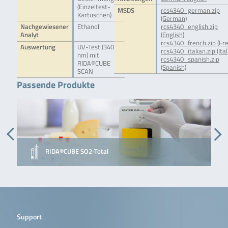
(Einzeltest-
MSDS
rcs4340_german.zip
Kartuschen)
(German)
Nachgewiesener
Ethanol
rcs4340_english.zip
Analyt
(English)
rcs4340_french.zip (Fr
Auswertung
UV-Test (340
rcs4340_italian.zip (Ital
nm) mit
rcs4340_spanish.zip
RIDA®CUBE
(Spanish)
SCAN
Passende Produkte
RIDA®CUBE SO2-Total
Support