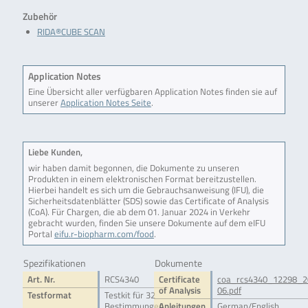
Zubehör
RIDA®CUBE SCAN
Application Notes
Eine Übersicht aller verfügbaren Application Notes finden sie auf
unserer
Application Notes Seite
.
Liebe Kunden,
wir haben damit begonnen, die Dokumente zu unseren
Produkten in einem elektronischen Format bereitzustellen.
Hierbei handelt es sich um die Gebrauchsanweisung (IFU), die
Sicherheitsdatenblätter (SDS) sowie das Certificate of Analysis
(CoA). Für Chargen, die ab dem 01. Januar 2024 in Verkehr
gebracht wurden, finden Sie unsere Dokumente auf dem eIFU
Portal
eifu.r-biopharm.com/food
.
Spezifikationen
Dokumente
Art. Nr.
RCS4340
Certificate
coa_rcs4340_12298_2
of Analysis
06.pdf
Testformat
Testkit für 32
Bestimmungen
Anleitungen
German/English