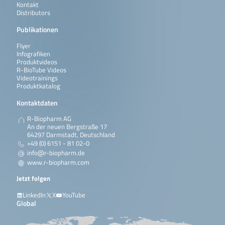
Kontakt
Distributors
Publikationen
Flyer
Infografiken
Produktvideos
R-BioTube Videos
Videotrainings
Produktkatalog
Kontaktdaten
R-Biopharm AG
An der neuen Bergstraße 17
64297 Darmstadt, Deutschland
+49 (0) 6151 - 81 02-0
info@r-biopharm.de
www.r-biopharm.com
Jetzt folgen
LinkedIn
X
YouTube
Global