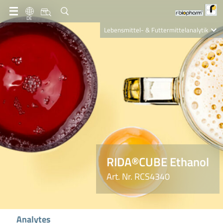
DE
Lebensmittel- & Futtermittelanalytik
Clinical Diagnostics
R-Biopharm AG
Nutrition Care
RIDA®CUBE Ethanol
Art. Nr. RCS4340
Analytes