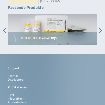
(Art. Nr. ZRSAM)
Passende Produkte
RIDA®QUICK Aflatoxin RQS …
Support
Kontakt
Distributors
Publikationen
Flyer
Infografiken
Produktvideos