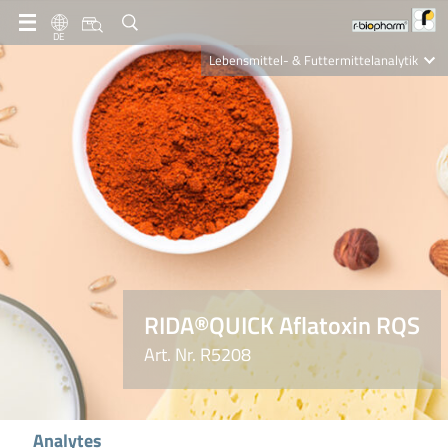
DE
Lebensmittel- & Futtermittelanalytik
Clinical Diagnostics
R-Biopharm AG
Nutrition Care
RIDA®QUICK Aflatoxin RQS
Art. Nr. R5208
Analytes