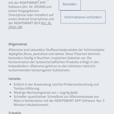
mit der RIDA®SMART APP
Bestellen
Software (Art. Nr. ZRSAM) und
einem freigegebenen
Smartphone oder installiert auf
Informationen anfordern
einem Android Smartphone und
der RIDA®SMART BOX (
Art. Nr.
ZRSA-SB
).
.
Allgemeines
Aflatoxine sind sekundäre Stoffwechselprodukte der Schimmelpilze
Aspergillus flavus
,
parasiticus
und
nomius
. Diese Pilzarten kommen
besonders häufig in feuchten, tropischen Gebieten vor. Die
Kontamination der landwirtschaftlichen Produkte erfolgt in den
Anbauländern. Aflatoxine gehören zu den stärksten natürlich
vorkommenden kanzerogenen Substanzen.
Vorteile:
Einfach in der Anwendung: Leichte Probenvorbereitung und
Testdurchführung.
Niedrige Nachweisgrenze von < 2µg/kg (ppb).
Schneller quantitativer Schnelltest zur Aflatoxinanalyse von
Mais in Kombination mit der RIDA®SMART APP Software. Nur 3
Minuten Inkubationszeit.
Zubehör