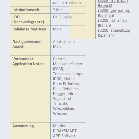
r5208_french.zip
und extrahieren.
(French)
Inkubationszeit
3 Min
r5208_german.zip
(German)
LOD
Ca. 2 µg/kg
r5208_italian.zip
(Nachweisgrenze)
(Italian)
Validierte Matrices
Mais
r5208_spanish.zip
(Spanish)
Nachgewiesener
Aflatoxine in
Analyt
Mais.
Vorhandene
Gerste,
Application Notes
Maiskleberfutter
(CGM),
Trockenschlempe
(DDG), Hafer,
Rohe Erdnüsse,
Reis, Reiskleie,
Rpggen, Hirse,
Sojaschrot,
Triticale,
Weizenkleie,
Weizen.
Auswertung
Mit der
RIDA®SMART
APP Software