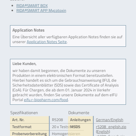
RIDA®SMART BOX
RIDA®SMART APP Mycotoxin
Application Notes
Eine Übersicht aller verfügbaren Application Notes finden sie auf
unserer
Application Notes Seite
.
Liebe Kunden,
wir haben damit begonnen, die Dokumente zu unseren
Produkten in einem elektronischen Format bereitzustellen.
Hierbei handelt es sich um die Gebrauchsanweisung (IFU), die
Sicherheitsdatenblätter (SDS) sowie das Certificate of Analysis
(CoA). Für Chargen, die ab dem 01. Januar 2024 in Verkehr
gebracht wurden, finden Sie unsere Dokumente auf dem eIFU
Portal
eifu.r-biopharm.com/food
.
Spezifikationen
Dokumente
Art. Nr.
R5208
Anleitungen
German/English
Testformat
20 x Teststreifen
MSDS
r5208_english.zip
(English)
Probenvorbereitung
Homogenisieren