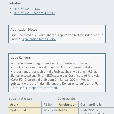
Zubehör
RIDA®SMART BOX
RIDA®SMART APP Mycotoxin
Application Notes
Eine Übersicht aller verfügbaren Application Notes finden sie auf
unserer
Application Notes Seite
.
Liebe Kunden,
wir haben damit begonnen, die Dokumente zu unseren
Produkten in einem elektronischen Format bereitzustellen.
Hierbei handelt es sich um die Gebrauchsanweisung (IFU), die
Sicherheitsdatenblätter (SDS) sowie das Certificate of Analysis
(CoA). Für Chargen, die ab dem 01. Januar 2024 in Verkehr
gebracht wurden, finden Sie unsere Dokumente auf dem eIFU
Portal
eifu.r-biopharm.com/food
.
Spezifikationen
Dokumente
Art. Nr.
R5504
Anleitungen
German/English
Testformat
20 x Teststreifen
MSDS
sdsR5504_-