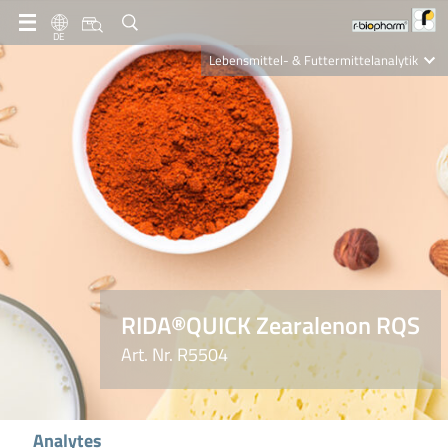
DE
Lebensmittel- & Futtermittelanalytik
Clinical Diagnostics
R-Biopharm AG
Nutrition Care
RIDA®QUICK Zearalenon RQS
Art. Nr. R5504
Analytes