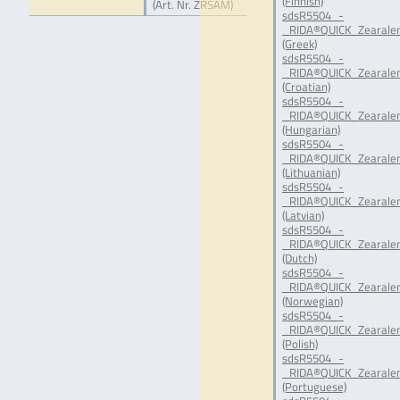
(Finnish)
(Art. Nr. ZRSAM)
sdsR5504_-
_RIDA®QUICK_Zearale
(Greek)
sdsR5504_-
_RIDA®QUICK_Zearale
(Croatian)
sdsR5504_-
_RIDA®QUICK_Zearale
(Hungarian)
sdsR5504_-
_RIDA®QUICK_Zearale
(Lithuanian)
sdsR5504_-
_RIDA®QUICK_Zearale
(Latvian)
sdsR5504_-
_RIDA®QUICK_Zearale
(Dutch)
sdsR5504_-
_RIDA®QUICK_Zearale
(Norwegian)
sdsR5504_-
_RIDA®QUICK_Zearale
(Polish)
sdsR5504_-
_RIDA®QUICK_Zearale
(Portuguese)