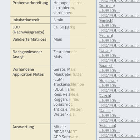
_RIDA®QUICK_Zearale
Probenvorbereitung
Homogenisieren,
(German)
extrahieren,
sdsR5504_-
verdünnen.
_RIDA®QUICK_Zearale
Inkubationszeit
5 min
(English)
sdsR5504_-
LOD
Ca. 50 μg/kg
_RIDA®QUICK_Zearale
(Nachweisgrenze)
(French)
Validierte Matrices
Mais
sdsR5504_-
_RIDA®QUICK_Zearale
(Italian)
Nachgewiesener
Zearalenon in
sdsR5504_-
Analyt
Mais.
_RIDA®QUICK_Zearale
(Spanish)
Vorhandene
Gerste, Mais,
sdsR5504_-
Application Notes
Maiskleberfutter
_RIDA®QUICK_Zearale
(CGM),
(Bulgarian)
Trockenschlempe
sdsR5504_-
(DDG), Hafer,
_RIDA®QUICK_Zearale
Reis, Reiskleie,
(Czech)
Roggen, Hirse,
sdsR5504_-
Sojaschrot,
_RIDA®QUICK_Zearale
Triticale, Weizen,
(Danish)
Weizenkleie.
sdsR5504_-
_RIDA®QUICK_Zearale
(Estonian)
Auswertung
Mit der
sdsR5504_-
RIDA®SMART
_RIDA®QUICK_Zearale
APP Software