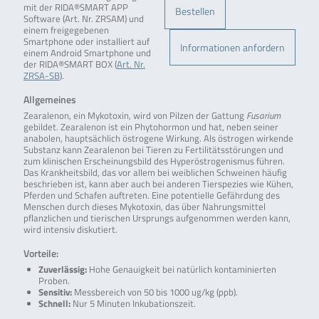
mit der RIDA®SMART APP
Bestellen
Software (Art. Nr. ZRSAM) und
einem freigegebenen
Smartphone oder installiert auf
Informationen anfordern
einem Android Smartphone und
der RIDA®SMART BOX (
Art. Nr.
ZRSA-SB
).
Allgemeines
Zearalenon, ein Mykotoxin, wird von Pilzen der Gattung
Fusarium
gebildet. Zearalenon ist ein Phytohormon und hat, neben seiner
anabolen, hauptsächlich östrogene Wirkung. Als östrogen wirkende
Substanz kann Zearalenon bei Tieren zu Fertilitätsstörungen und
zum klinischen Erscheinungsbild des Hyperöstrogenismus führen.
Das Krankheitsbild, das vor allem bei weiblichen Schweinen häufig
beschrieben ist, kann aber auch bei anderen Tierspezies wie Kühen,
Pferden und Schafen auftreten. Eine potentielle Gefährdung des
Menschen durch dieses Mykotoxin, das über Nahrungsmittel
pflanzlichen und tierischen Ursprungs aufgenommen werden kann,
wird intensiv diskutiert.
Vorteile:
Zuverlässig:
Hohe Genauigkeit bei natürlich kontaminierten
Proben.
Sensitiv:
Messbereich von 50 bis 1000 ug/kg (ppb).
Schnell:
Nur 5 Minuten Inkubationszeit.