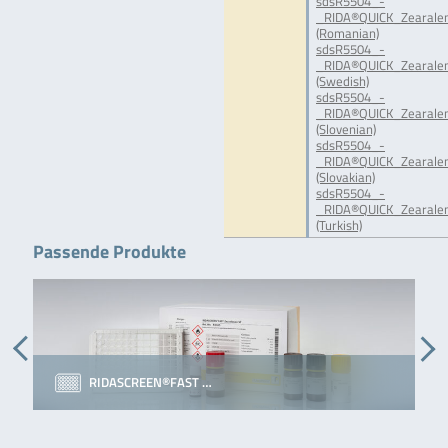
sdsR5504_-
_RIDA®QUICK_Zearale
(Romanian)
sdsR5504_-
_RIDA®QUICK_Zearale
(Swedish)
sdsR5504_-
_RIDA®QUICK_Zearale
(Slovenian)
sdsR5504_-
_RIDA®QUICK_Zearale
(Slovakian)
sdsR5504_-
_RIDA®QUICK_Zearale
(Turkish)
Passende Produkte
RIDASCREEN®FAST …