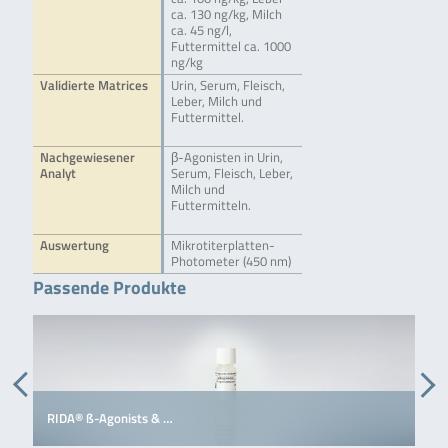
ca. 130 ng/kg, Milch
ca. 45 ng/l,
Futtermittel ca. 1000
ng/kg
Validierte Matrices
Urin, Serum, Fleisch,
Leber, Milch und
Futtermittel.
Nachgewiesener
β-Agonisten in Urin,
Analyt
Serum, Fleisch, Leber,
Milch und
Futtermitteln.
Auswertung
Mikrotiterplatten-
Photometer (450 nm)
Passende Produkte
RIDA® ß-Agonists & …
R