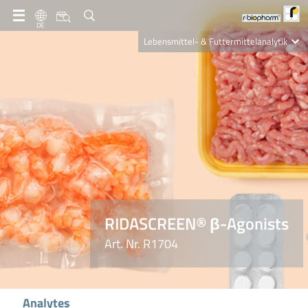
DE
Lebensmittel- & Futtermittelanalytik
Clinical Diagnostics
R-Biopharm AG
Nutrition Care
RIDASCREEN® β-Agonists
Art. Nr. R1704
Analytes