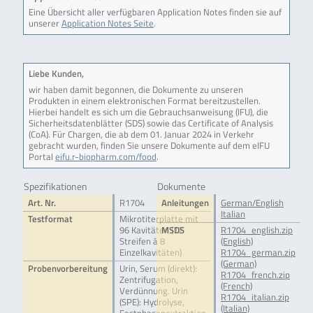
Eine Übersicht aller verfügbaren Application Notes finden sie auf
unserer
Application Notes Seite
.
Liebe Kunden,
wir haben damit begonnen, die Dokumente zu unseren
Produkten in einem elektronischen Format bereitzustellen.
Hierbei handelt es sich um die Gebrauchsanweisung (IFU), die
Sicherheitsdatenblätter (SDS) sowie das Certificate of Analysis
(CoA). Für Chargen, die ab dem 01. Januar 2024 in Verkehr
gebracht wurden, finden Sie unsere Dokumente auf dem eIFU
Portal
eifu.r-biopharm.com/food
.
Spezifikationen
Dokumente
Art. Nr.
R1704
Anleitungen
German/English
Italian
Testformat
Mikrotiterplatte mit
96 Kavitäten (12
MSDS
R1704_english.zip
Streifen à 8
(English)
Einzelkavitäten)
R1704_german.zip
(German)
Probenvorbereitung
Urin, Serum (direkt):
R1704_french.zip
Zentrifugation,
(French)
Verdünnung. Urin
R1704_italian.zip
(SPE): Hydrolyse,
(Italian)