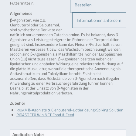
Futtermitteln.
Bestellen
Allgemeines
Informationen anfordern
β-Agonisten, wie z.B.
Clenbuterol oder Salbutamol,
sind synthetische Derivate der
natürlich vorkommenden Catecholamine. Es ist bekannt, dass β-
Agonisten als Leistungssteigerer im Rahmen der Tierproduktion
geeignet sind. Insbesondere kann das Fleisch-/Fettverhältnis von
Masttieren verbessert bzw. das Wachstum beschleunigt werden.
Jedoch sind β-Agonisten als Masthilfsmittel von der Europäischen
Union (EU) nicht zugelassen. β-Agonisten besitzen neben der
lipolytischen und anabolen Wirkung eine relaxierende Wirkung auf
die glatte Muskulatur, worauf die therapeutische Anwendung als
Antiasthmatikum und Tokolytikum beruht. Es ist nicht
auszuschließen, dass Rückstände von β-Agonisten nach illegaler
Anwendung zu einer Verbrauchergefährdung führen können.
Deshalb ist der Einsatz von β-Agonisten in der
Nahrungsmittelproduktion verboten.
Zubehör
RIDA® ß-Agonists & Clenbuterol-Dotierlösung/Spiking Solution
RIDASOFT® Win.NET Food & Feed
Application Notes