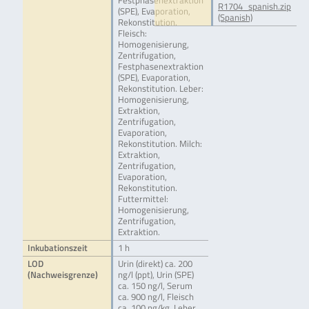
Festphasenextraktion
R1704_spanish.zip
(SPE), Evaporation,
(Spanish)
Rekonstitution.
Fleisch:
Homogenisierung,
Zentrifugation,
Festphasenextraktion
(SPE), Evaporation,
Rekonstitution. Leber:
Homogenisierung,
Extraktion,
Zentrifugation,
Evaporation,
Rekonstitution. Milch:
Extraktion,
Zentrifugation,
Evaporation,
Rekonstitution.
Futtermittel:
Homogenisierung,
Zentrifugation,
Extraktion.
Inkubationszeit
1 h
LOD
Urin (direkt) ca. 200
(Nachweisgrenze)
ng/l (ppt), Urin (SPE)
ca. 150 ng/l, Serum
ca. 900 ng/l, Fleisch
ca. 100 ng/kg, Leber