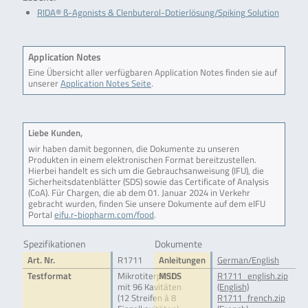
RIDA® ß-Agonists & Clenbuterol-Dotierlösung/Spiking Solution
Application Notes
Eine Übersicht aller verfügbaren Application Notes finden sie auf
unserer
Application Notes Seite
.
Liebe Kunden,
wir haben damit begonnen, die Dokumente zu unseren
Produkten in einem elektronischen Format bereitzustellen.
Hierbei handelt es sich um die Gebrauchsanweisung (IFU), die
Sicherheitsdatenblätter (SDS) sowie das Certificate of Analysis
(CoA). Für Chargen, die ab dem 01. Januar 2024 in Verkehr
gebracht wurden, finden Sie unsere Dokumente auf dem eIFU
Portal
eifu.r-biopharm.com/food
.
Spezifikationen
Dokumente
Art. Nr.
R1711
Anleitungen
German/English
Testformat
Mikrotiterplatte
MSDS
R1711_english.zip
mit 96 Kavitäten
(English)
(12 Streifen à 8
R1711_french.zip