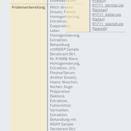
Einzelkavitäten)
(French)
R1711_german.zip
Probenvorbereitung
Milch: direkter
(German)
Einsatz, Fleisch:
R1711_italian.zip
Homogenisierung,
(Italian)
Extraktion,
R1711_spanish.zip
Evaporation,
(Spanish)
Leber:
Homogenisierung,
Extraktion,
Behandlung
mitRIDA® Sample
Decolorant (Art.
Nr. R1699), Niere:
Homogenisierung,
Extraktion, Urin,
Plasma/Serum:
direkter Einsatz,
Haare: Waschen,
Kochen, Auge:
Präparation
(Sektion),
Extraktion,
Futtermittel:
Vermahlen,
Extraktion,
Behandlung mit
RIDA® Sample
Decolorant (Art.