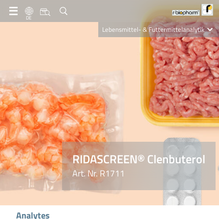
DE
Lebensmittel- & Futtermittelanalytik
Clinical Diagnostics
R-Biopharm AG
Nutrition Care
RIDASCREEN® Clenbuterol
Art. Nr. R1711
Analytes