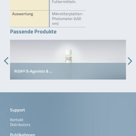
Futtermitteln.
Auswertung
Mikrotiterplatten-
Photometer (450
nm)
Passende Produkte
RIDA® ß-Agonists & …
R
Support
Kontakt
Distributors
Publikationen