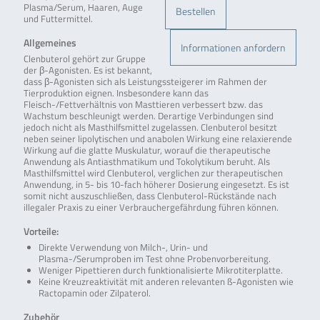
Plasma/Serum, Haaren, Auge
Bestellen
und Futtermittel.
Allgemeines
Informationen anfordern
Clenbuterol gehört zur Gruppe
der β-Agonisten. Es ist bekannt,
dass β-Agonisten sich als Leistungssteigerer im Rahmen der
Tierproduktion eignen. Insbesondere kann das
Fleisch-/Fettverhältnis von Masttieren verbessert bzw. das
Wachstum beschleunigt werden. Derartige Verbindungen sind
jedoch nicht als Masthilfsmittel zugelassen. Clenbuterol besitzt
neben seiner lipolytischen und anabolen Wirkung eine relaxierende
Wirkung auf die glatte Muskulatur, worauf die therapeutische
Anwendung als Antiasthmatikum und Tokolytikum beruht. Als
Masthilfsmittel wird Clenbuterol, verglichen zur therapeutischen
Anwendung, in 5- bis 10-fach höherer Dosierung eingesetzt. Es ist
somit nicht auszuschließen, dass Clenbuterol-Rückstände nach
illegaler Praxis zu einer Verbrauchergefährdung führen können.
Vorteile:
Direkte Verwendung von Milch-, Urin- und
Plasma-/Serumproben im Test ohne Probenvorbereitung.
Weniger Pipettieren durch funktionalisierte Mikrotiterplatte.
Keine Kreuzreaktivität mit anderen relevanten ß-Agonisten wie
Ractopamin oder Zilpaterol.
Zubehör