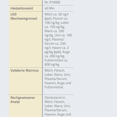
Nr. R1699).
Inkubationszeit
45 Min
LOD
Milch ca. 50 ng/l
(Nachweisgrenze)
(ppt), Fleisch ca.
100 ng/kg, Leber
ca. 150 ng/kg,
Niere ca. 200
ng/kg, Urin ca. 100
ng/l, Plasma/
Serum ca. 250
ng/l, Haare ca. 2
μg/kg (ppb), Auge
ca. 200 ng/kg,
Futtermittel ca.
600 ng/kg
Validierte Matrices
Milch, Fleisch,
Leber, Niere, Urin,
Plasma/Serum,
Haaren, Auge und
Futtermittel.
Nachgewiesener
Clenbuterol in
Analyt
Milch, Fleisch,
Leber, Niere, Urin,
Plasma/Serum,
Haaren, Auge und