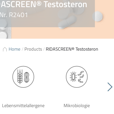
DASCREEN® Testosteron
 Nr. R2401
Home
/
Products
/
RIDASCREEN® Testosteron
Lebensmittelallergene
Mikrobiologie