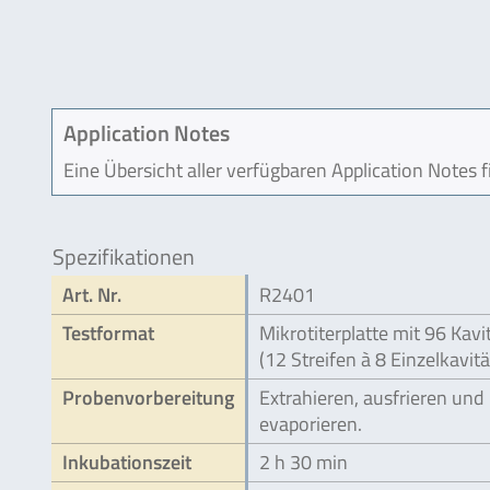
Application Notes
Eine Übersicht aller verfügbaren Application Notes 
Spezifikationen
Art. Nr.
R2401
Testformat
Mikrotiterplatte mit 96 Kavi
(12 Streifen à 8 Einzelkavit
Probenvorbereitung
Extrahieren, ausfrieren und
evaporieren.
Inkubationszeit
2 h 30 min