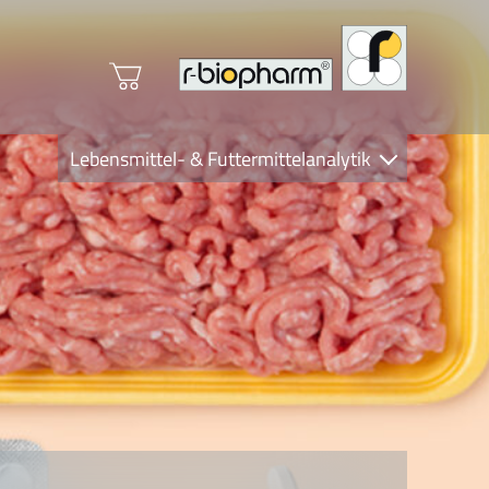
Lebensmittel- & Futtermittelanalytik
Clinical Diagnostics
R-Biopharm AG
Nutrition Care