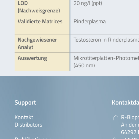
LOD
20 ng/l (ppt)
(Nachweisgrenze)
Validierte Matrices
Rinderplasma
Nachgewiesener
Testosteron in Rinderplasm
Analyt
Auswertung
Mikrotiterplatten-Photome
(450 nm)
Support
Kontaktda
Kontakt
R-Biop
Distributors
An der 
64297 