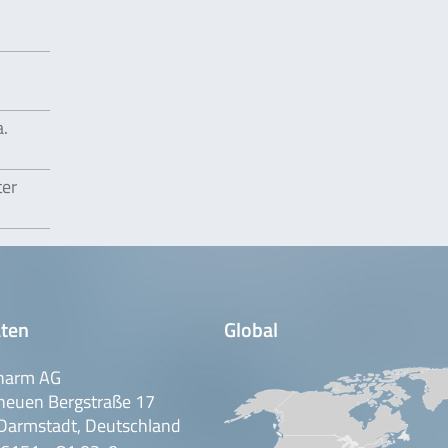
a.
ter
ten
Global
harm AG
neuen Bergstraße 17
Darmstadt, Deutschland