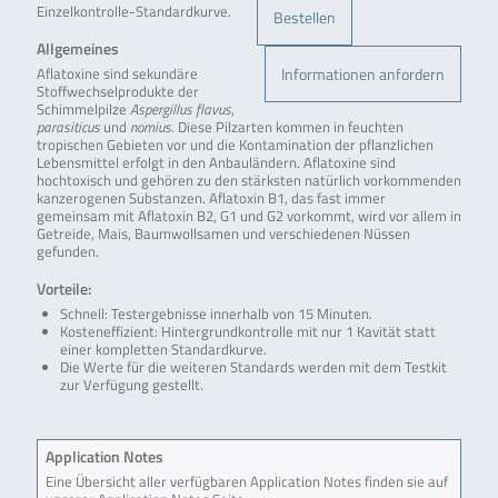
Einzelkontrolle-Standardkurve.
Bestellen
Allgemeines
Informationen anfordern
Aflatoxine sind sekundäre
Stoffwechselprodukte der
Schimmelpilze
Aspergillus flavus
,
parasiticus
und
nomius
. Diese Pilzarten kommen in feuchten
tropischen Gebieten vor und die Kontamination der pflanzlichen
Lebensmittel erfolgt in den Anbauländern. Aflatoxine sind
hochtoxisch und gehören zu den stärksten natürlich vorkommenden
kanzerogenen Substanzen. Aflatoxin B1, das fast immer
gemeinsam mit Aflatoxin B2, G1 und G2 vorkommt, wird vor allem in
Getreide, Mais, Baumwollsamen und verschiedenen Nüssen
gefunden.
Vorteile:
Schnell: Testergebnisse innerhalb von 15 Minuten.
Kosteneffizient: Hintergrundkontrolle mit nur 1 Kavität statt
einer kompletten Standardkurve.
Die Werte für die weiteren Standards werden mit dem Testkit
zur Verfügung gestellt.
Application Notes
Eine Übersicht aller verfügbaren Application Notes finden sie auf