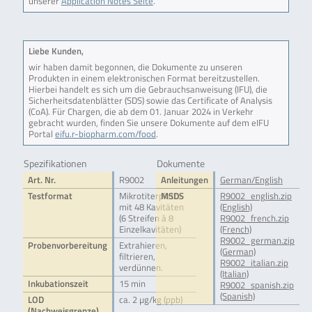
unserer
Application Notes Seite
.
Liebe Kunden,
wir haben damit begonnen, die Dokumente zu unseren
Produkten in einem elektronischen Format bereitzustellen.
Hierbei handelt es sich um die Gebrauchsanweisung (IFU), die
Sicherheitsdatenblätter (SDS) sowie das Certificate of Analysis
(CoA). Für Chargen, die ab dem 01. Januar 2024 in Verkehr
gebracht wurden, finden Sie unsere Dokumente auf dem eIFU
Portal
eifu.r-biopharm.com/food
.
Spezifikationen
Dokumente
Art. Nr.
R9002
Anleitungen
German/English
Testformat
Mikrotiterplatte
MSDS
R9002_english.zip
mit 48 Kavitäten
(English)
(6 Streifen à 8
R9002_french.zip
Einzelkavitäten)
(French)
R9002_german.zip
Probenvorbereitung
Extrahieren,
(German)
filtrieren,
R9002_italian.zip
verdünnen.
(Italian)
Inkubationszeit
15 min
R9002_spanish.zip
(Spanish)
LOD
ca. 2 µg/kg (ppb)
(Nachweisgrenze)