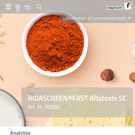
DE
Lebensmittel- & Futtermittelanalytik
Clinical Diagnostics
R-Biopharm AG
Nutrition Care
RIDASCREEN®FAST Aflatoxin SC
Art. Nr. R9002
Analytes