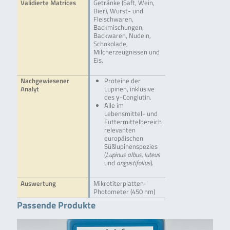
Validierte Matrices
Getränke (Saft, Wein,
Bier), Wurst- und
Fleischwaren,
Backmischungen,
Backwaren, Nudeln,
Schokolade,
Milcherzeugnissen und
Eis.
Nachgewiesener
Proteine der
Analyt
Lupinen, inklusive
des γ-Conglutin.
Alle im
Lebensmittel- und
Futtermittelbereich
relevanten
europäischen
Süßlupinenspezies
(
Lupinus albus, luteus
und
angustifolius
).
Auswertung
Mikrotiterplatten-
Photometer (450 nm)
Passende Produkte