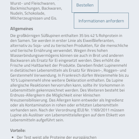
Wurst- und Fleischwaren,
Bestellen
Backmischungen, Backwaren,
Nudeln, Schokolade,
Milcherzeugnissen und Eis.
Informationen anfordern
Allgemeines
Die großkörnigen Süßlupinen enthalten 35 bis 42 % Rohprotein in
den Samen. Sie werden in erster Linie als Eiweißlieferanten,
alternativ zu Soja- und zu tierischen Produkten, für die menschliche
und tierische Ernährung verwendet. Wegen ihres hohen
Wasserbindungsvermögens können sie auch in Brot und anderen
Backwaren als Ersatz für Ei eingesetzt werden. Dies erhöht die
Frische und Haltbarkeit der Produkte. Daneben findet Lupinenmehl
in dietätischen Lebensmitteln als Ersatz für Weizen-, Roggen- und
Gerstenmehl Verwendung. In Frankreich dürfen Weizenmehle bis zu
10 % Lupinenmehl ohne weitere Deklaration enthalten. Da Lupine
allergische Reaktionen hervorrufen kann, sollte ihr Vorkommen in
Lebensmitteln gekennzeichnet werden. Des Weiteren besteht bei
Erdnuss-Allergikern die Möglichkeit einer klinischen
Kreuzsensibilisierung. Das Allergen kann entweder als Ingredienz
oder als Kontamination in rohen oder erhitzten Lebensmitteln
vorhanden sein. Nach der Verordnung (EU) Nr. 1169/2011 müssen
Lupine als Auslöser von Lebensmittelallergien auf dem Etikett von
Lebensmitteln aufgeführt sein.
Vorteile:
Der Test weist alle Proteine der europäischen