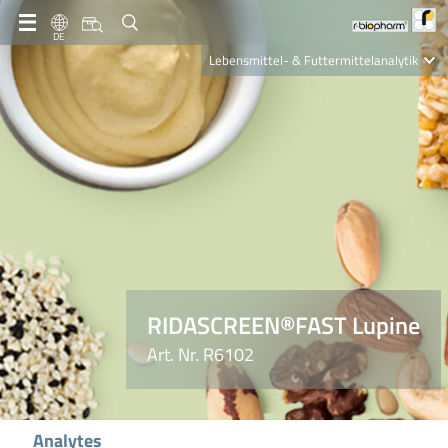
DE
Lebensmittel- & Futtermittelanalytik
Clinical Diagnostics
R-Biopharm AG
Nutrition Care
RIDASCREEN®FAST Lupine
Art. Nr. R6102
Analytes