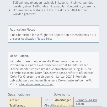
Süßlupinengattungen nach, die in Lebensmitteln verwendet
werden, einschließlich des hitzestabilen Konglutins γ-gamma.
Umfangreiche Testung auf Kreuzreaktivität (89 Matrizen
wurden getestet).
Application Notes
Eine Übersicht aller verfügbaren Application Notes finden sie auf
unserer
Application Notes Seite
.
Liebe Kunden,
wir haben damit begonnen, die Dokumente zu unseren
Produkten in einem elektronischen Format bereitzustellen.
Hierbei handelt es sich um die Gebrauchsanweisung (IFU), die
Sicherheitsdatenblätter (SDS) sowie das Certificate of Analysis
(CoA). Für Chargen, die ab dem 01. Januar 2024 in Verkehr
gebracht wurden, finden Sie unsere Dokumente auf dem eIFU
Portal
eifu.r-biopharm.com/food
.
Spezifikationen
Dokumente
Art. Nr.
R6102
Anleitungen
German/English
Italian
Testformat
Mikrotiterplatte mit 48