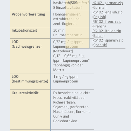
Kavitäten (6 Streifen à
MSDS
r6102_german.zip
8 Einzelkavitäten)
(German)
R6102_english.zip
Probenvorbereitung
Homogenisieren,
(English)
extrahieren und
R6102_french.zip
zentrifugieren
(French)
Inkubationszeit
30 min
R6102_italian.zip
Raumtemperatur
(Italian)
R6102_spanish.zip
LOD
0,32 mg / kg (ppm)
(Spanish)
(Nachweisgrenze)
Lupinenprotein
(Mittelwert)
0,12 – 0,65 mg / kg
(ppm) Lupinenprotein*
*abhängig von der
Matrix
LOQ
1 mg / kg (ppm)
(Bestimmungsgrenze)
Lupinenprotein
Kreuzreaktivität
Es besteht eine leichte
Kreuzreaktivität zu
Kichererbsen,
Sojamehl, gerösteten
Haselnüssen, Kurkuma,
Curry und
Bockshornklee.