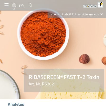
DE
Lebensmittel- & Futtermittelanalytik
Clinical Diagnostics
R-Biopharm AG
Nutrition Care
RIDASCREEN®FAST T-2 Toxin
Art. Nr. R5302
Analytes