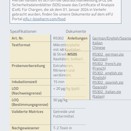
Hierbei handelt es sich um die Gebrauchsanweisung (IFU), die
Sicherheitsdatenblätter (SDS) sowie das Certificate of Analysis
(CoA). Für Chargen, die ab dem 01. Januar 2024 in Verkehr
gebracht wurden, finden Sie unsere Dokumente auf dem eIFU
Portal
eifu.r-biopharm.com/food
.
Spezifikationen
Dokumente
Art. Nr.
R5302
Anleitungen
German/English/Spani
Italian
Testformat
Mikrotiterplatte
Chinese
mit 48 Kavitäten
(6 Streifen à 8
MSDS
R5302_german.zip
Kavitäten, teilbar)
(German)
R5302_french.zip
Probenvorbereitung
Extrahieren,
(French)
filtrieren und
R5302_english.zip
verdünnen.
(English)
Inkubationszeit
15 min
R5302_spanish.zip
(Spanish)
LOD
< 20 μg/kg (ppb)
R5302_italian.zip
(Nachweisgrenze)
(Italian)
LOQ
50 μg/kg
(Bestimmungsgrenze)
Validierte Matrices
Getreide und
Futtermittel.
Nachgewiesener
T-2 Toxin in