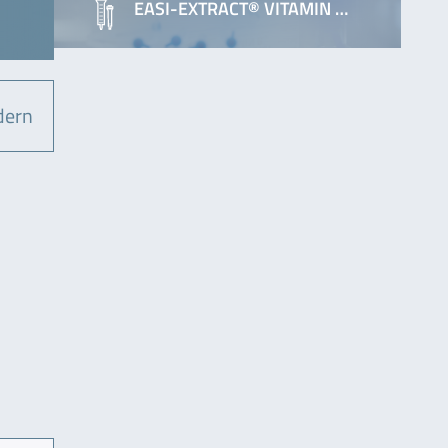
EASI-EXTRACT® VITAMIN …
dern