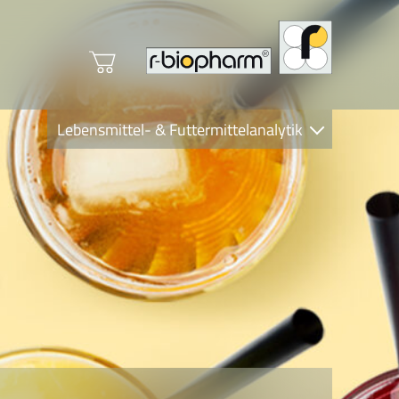
Lebensmittel- & Futtermittelanalytik
Clinical Diagnostics
R-Biopharm AG
Nutrition Care