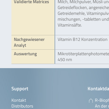
Validierte Matrices
Milch, Milchpulver, Müsli u
Getreideflocken, angereiche
Getreidemehle, Vitaminpulve
mischungen, -tabletten und
Vitaminsäfte.
Nachgewiesener
Vitamin B12 Konzentration
Analyt
Auswertung
Mikrotiterplattenphotomete
450 nm
Support
Kontaktda
Kontakt
R-Biop
Distributors
An der 