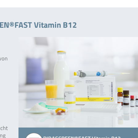
EEN®FAST Vitamin B12
von
icht
ung