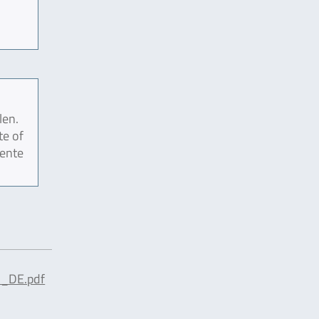
len.
te of
mente
_DE.pdf