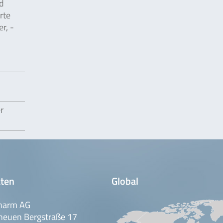
nd
rte
r, -
r
ten
Global
harm AG
neuen Bergstraße 17