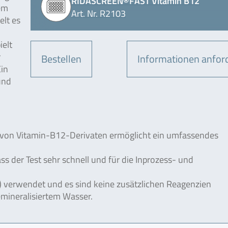
RIDASCREEN®FAST Vitamin B12
em
Art. Nr. R2103
elt es
ielt
r
Bestellen
Informationen anfor
in
und
hl von Vitamin-B12-Derivaten ermöglicht ein umfassendes
ass der Test sehr schnell und für die Inprozess- und
) verwendet und es sind keine zusätzlichen Reagenzien
emineralisiertem Wasser.