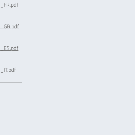
_FR.pdf
_GR.pdf
_ES.pdf
IT.pdf