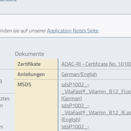
finden sie auf unserer
Application Notes Seite
.
Dokumente
Zertifikate
AOAC-RI - Certificate No. 1010
Anleitungen
German/English
8
MSDS
sdsP1002_-
_VitaFast®_Vitamin_B12_FI.p
tztes
(German)
en
sdsP1002_-
_VitaFast®_Vitamin_B12_IE.p
(English)
es
sdsP1002_-