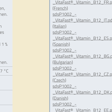
_VitaFast®_Vitamin_B12_FR.p
en,
(French)
nen.
sdsP1002_-
_VitaFast®_Vitamin_B12_IT.pd
n
(Italian)
hes
sdsP1002_-
_VitaFast®_Vitamin_B12_ES.p
 1 %
(Spanish)
sdsP1002_-
_VitaFast®_Vitamin_B12_BG.
nen.
(Bulgarian)
sdsP1002_-
37 °C
_VitaFast®_Vitamin_B12_CZ.p
(Czech)
sdsP1002_-
_VitaFast®_Vitamin_B12_DK.
(Danish)
sdsP1002_-
_VitaFast®_Vitamin_B12_EE.p