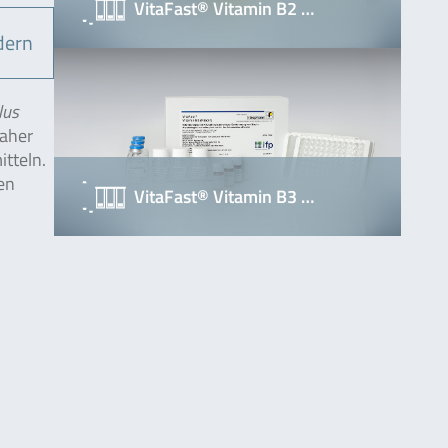
VitaFast® Vitamin B2 …
dern
lus
Daher
tteln.
en
VitaFast® Vitamin B3 …