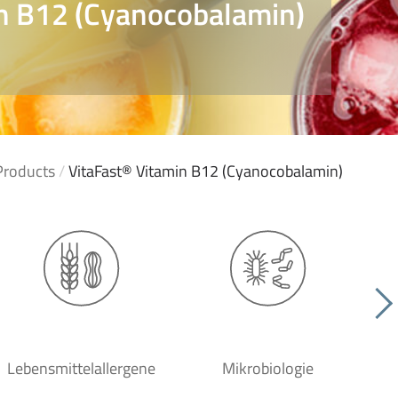
in B12 (Cyanocobalamin)
Products
/
VitaFast® Vitamin B12 (Cyanocobalamin)
Lebensmittelallergene
Mikrobiologie