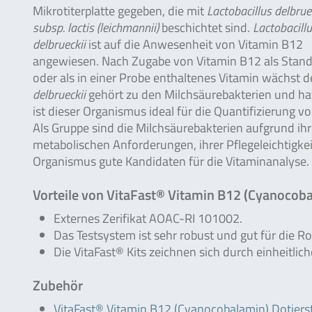
Mikrotiterplatte gegeben, die mit
Lactobacillus delbrue
subsp. lactis (leichmannii)
beschichtet sind.
Lactobacill
delbrueckii
ist auf die Anwesenheit von Vitamin B12
angewiesen. Nach Zugabe von Vitamin B12 als Stan
oder als in einer Probe enthaltenes Vitamin wächst d
delbrueckii
gehört zu den Milchsäurebakterien und ha
ist dieser Organismus ideal für die Quantifizierung
Als Gruppe sind die Milchsäurebakterien aufgrund ihre
metabolischen Anforderungen, ihrer Pflegeleichtigkei
Organismus gute Kandidaten für die Vitaminanalyse.
Vorteile von VitaFast® Vitamin B12 (Cyanocoba
Externes Zerifikat AOAC-RI 101002.
Das Testsystem ist sehr robust und gut für die R
Die VitaFast® Kits zeichnen sich durch einheitlic
Zubehör
VitaFast® Vitamin B12 (Cyanocobalamin) Dotier