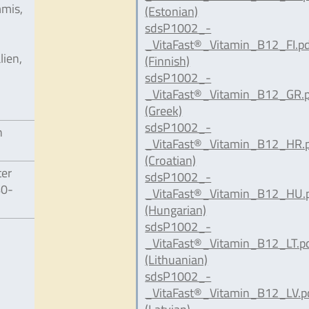
mmis,
(Estonian)
sdsP1002_-
_VitaFast®_Vitamin_B12_FI.p
ien,
(Finnish)
sdsP1002_-
_VitaFast®_Vitamin_B12_GR.
(Greek)
sdsP1002_-
n
_VitaFast®_Vitamin_B12_HR.
(Croatian)
ter
sdsP1002_-
40-
_VitaFast®_Vitamin_B12_HU.
(Hungarian)
sdsP1002_-
_VitaFast®_Vitamin_B12_LT.p
(Lithuanian)
sdsP1002_-
_VitaFast®_Vitamin_B12_LV.p