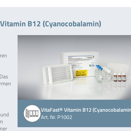
 Vitamin B12 (Cyanocobalamin)
hren
2
 Das
ormen
VitaFast® Vitamin B12 (Cyanocobalamin
 und
Art. Nr. P1002
um
iner