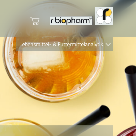
Lebensmittel- & Futtermittelanalytik
Clinical Diagnostics
R-Biopharm AG
Nutrition Care