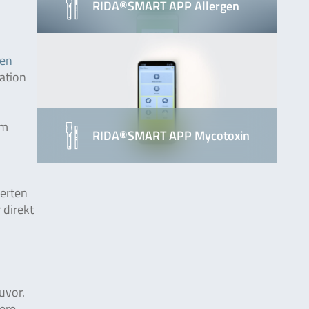
RIDA®SMART APP Allergen
ten
ation
em
RIDA®SMART APP Mycotoxin
ierten
 direkt
uvor.
ere