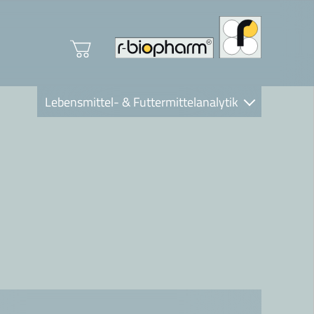
Lebensmittel- & Futtermittelanalytik
Clinical Diagnostics
R-Biopharm AG
Nutrition Care