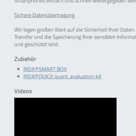
Smartphones einfach und schnell weitergegeben werd
Sichere Datenübertragung
Wir legen großen Wert auf die Sicherheit Ihrer Date
Transfer und die Speicherung Ihrer sensiblen Informa
und geschützt sind.
Zubehör
RIDA®SMART BOX
RIDA®QUICK quant. evaluation kit
Videos