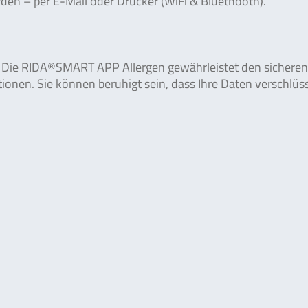
en – per E-Mail oder Drucker (WiFi & Bluethooth).
n. Die RIDA®SMART APP Allergen gewährleistet den sicheren
tionen. Sie können beruhigt sein, dass Ihre Daten verschlüss