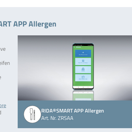
ART APP Allergen
ive
eifen
e
ore
RIDA®SMART APP Allergen
d
Art. Nr. ZRSAA