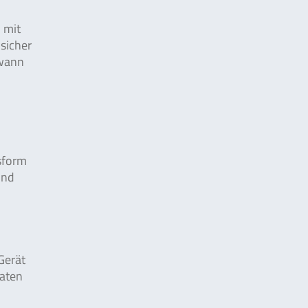
h mit
sicher
 wann
gsform
und
Gerät
Daten