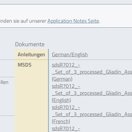
finden sie auf unserer
Application Notes Seite
.
Dokumente
Anleitungen
German/English
MSDS
sdsR7012_-
_Set_of_3_processed_Gliadin_Ass
(German)
llen
sdsR7012_-
_Set_of_3_processed_Gliadin_Ass
(English)
sdsR7012_-
_Set_of_3_processed_Gliadin_Ass
(French)
sdsR7012_-