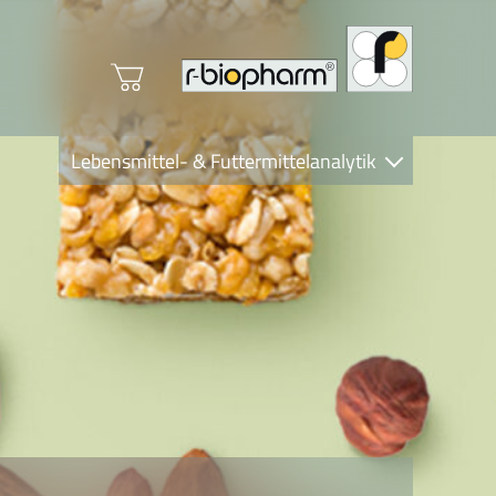
Lebensmittel- & Futtermittelanalytik
Clinical Diagnostics
R-Biopharm AG
Nutrition Care