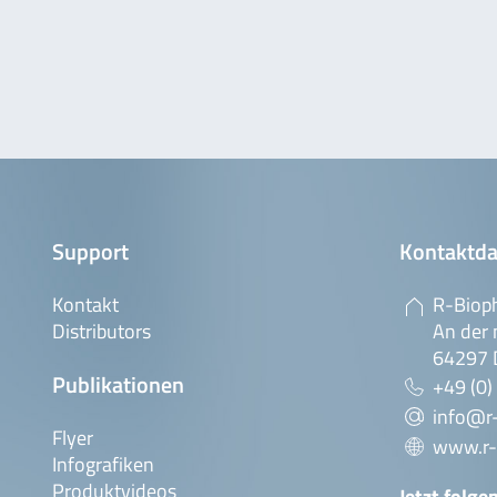
Support
Kontaktda
Kontakt
R-Biop
Distributors
An der 
64297 
Publikationen
+49 (0)
info@r
Flyer
www.r-
Infografiken
Produktvideos
Jetzt folge