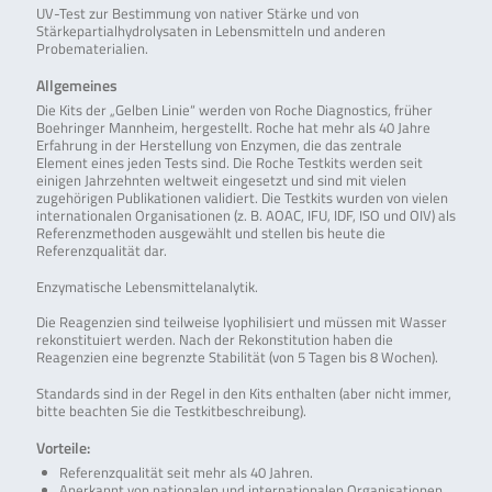
UV-Test zur Bestimmung von nativer Stärke und von
Stärkepartialhydrolysaten in Lebensmitteln und anderen
Probematerialien.
Allgemeines
Die Kits der „Gelben Linie“ werden von Roche Diagnostics, früher
Boehringer Mannheim, hergestellt. Roche hat mehr als 40 Jahre
Erfahrung in der Herstellung von Enzymen, die das zentrale
Element eines jeden Tests sind. Die Roche Testkits werden seit
einigen Jahrzehnten weltweit eingesetzt und sind mit vielen
zugehörigen Publikationen validiert. Die Testkits wurden von vielen
internationalen Organisationen (z. B. AOAC, IFU, IDF, ISO und OIV) als
Referenzmethoden ausgewählt und stellen bis heute die
Referenzqualität dar.
Enzymatische Lebensmittelanalytik.
Die Reagenzien sind teilweise lyophilisiert und müssen mit Wasser
rekonstituiert werden. Nach der Rekonstitution haben die
Reagenzien eine begrenzte Stabilität (von 5 Tagen bis 8 Wochen).
Standards sind in der Regel in den Kits enthalten (aber nicht immer,
bitte beachten Sie die Testkitbeschreibung).
Vorteile:
Referenzqualität seit mehr als 40 Jahren.
Anerkannt von nationalen und internationalen Organisationen.