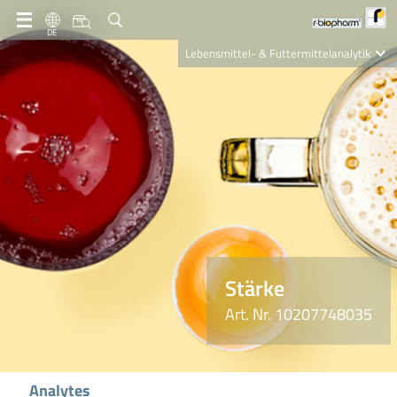
DE
Lebensmittel- & Futtermittelanalytik
Clinical Diagnostics
R-Biopharm AG
Nutrition Care
Stärke
Art. Nr. 10207748035
Analytes