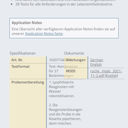
29 Tests für alle Anforderungen in der Lebensmittelindustrie.
Application Notes
Eine Übersicht aller verfügbaren Application Notes finden sie auf
unserer
Application Notes Seite
.
Spezifikationen
Dokumente
Art. Nr.
10207748035
Anleitungen
German
English
Testformat
Test-Kombination
für 27
MSDS
roche_msds_2021-
Bestimmungen
11-2.pdf (English)
Probenvorbereitung
1. Lyophilisierte
Reagenzien mit
Wasser
rekonstituieren.
2. Die
Reagenzienlösungen
und die Probe in die
Küvette pipettieren,
dann mischen.