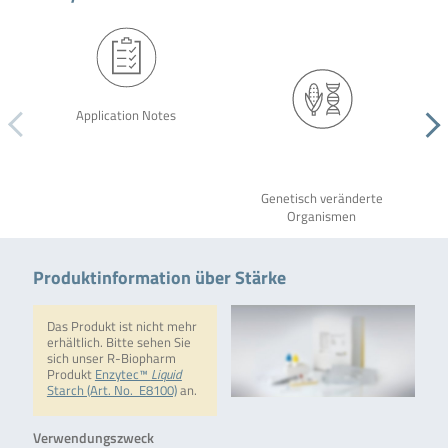
Application Notes
Genetisch veränderte
Organismen
Produktinformation über Stärke
Das Produkt ist nicht mehr
erhältlich. Bitte sehen Sie
sich unser R-Biopharm
Produkt
Enzytec™
Liquid
Starch (Art. No. E8100)
an.
Verwendungszweck