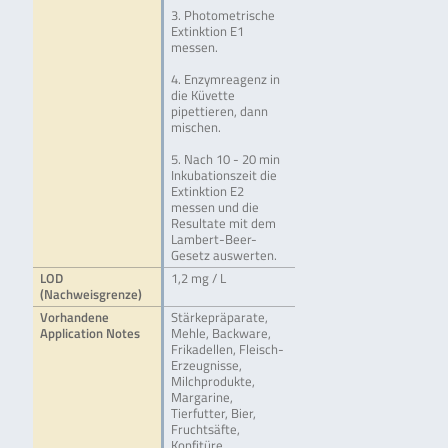
3. Photometrische
Extinktion E1
messen.
4. Enzymreagenz in
die Küvette
pipettieren, dann
mischen.
5. Nach 10 - 20 min
Inkubationszeit die
Extinktion E2
messen und die
Resultate mit dem
Lambert-Beer-
Gesetz auswerten.
LOD
1,2 mg / L
(Nachweisgrenze)
Vorhandene
Stärkepräparate,
Application Notes
Mehle, Backware,
Frikadellen, Fleisch-
Erzeugnisse,
Milchprodukte,
Margarine,
Tierfutter, Bier,
Fruchtsäfte,
Konfitüre