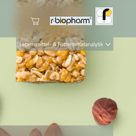
Lebensmittel- & Futtermittelanalytik
Clinical Diagnostics
R-Biopharm AG
Nutrition Care