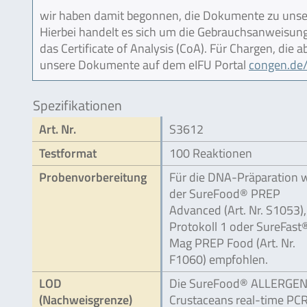
wir haben damit begonnen, die Dokumente zu unser
Hierbei handelt es sich um die Gebrauchsanweisung (
das Certificate of Analysis (CoA). Für Chargen, die
unsere Dokumente auf dem eIFU Portal
congen.de/
Spezifikationen
Art. Nr.
S3612
Testformat
100 Reaktionen
Probenvorbereitung
Für die DNA-Präparation 
der SureFood® PREP
Advanced (Art. Nr. S1053),
Protokoll 1 oder SureFast
Mag PREP Food (Art. Nr.
F1060) empfohlen.
LOD
Die SureFood® ALLERGE
(Nachweisgrenze)
Crustaceans real-time PCR