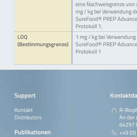
eine Nachweisgrenze von 
mg / kg bei Verwendung d
SureFood® PREP Advanced
Protokoll 1.
LOQ
1 mg / kg bei Verwendung
(Bestimmungsgrenze)
SureFood® PREP Advanced
Protokoll 1
Support
Kontaktda
Kontakt
R-Biop
Distributors
An der 
64297 
Publikationen
+49 (0)