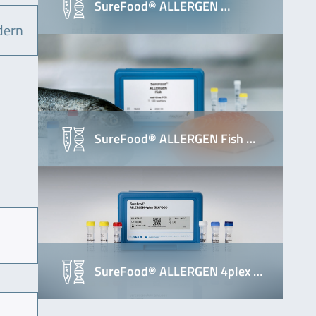
SureFood® ALLERGEN …
dern
SureFood® ALLERGEN Fish …
SureFood® ALLERGEN 4plex …