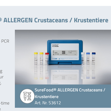
 ALLERGEN Crustaceans / Krustentiere
e PCR
ng
ur
.
SureFood® ALLERGEN Crustaceans /
Krustentiere
Art. Nr. S3612
-time
e