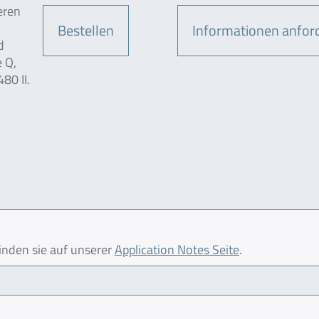
eren
Bestellen
Informationen anfor
d
 Q,
80 II.
finden sie auf unserer
Application Notes Seite
.