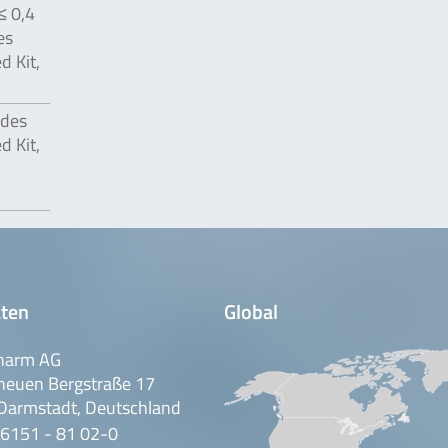
≤ 0,4
es
 Kit,
 des
 Kit,
ten
Global
harm AG
neuen Bergstraße 17
Darmstadt, Deutschland
 6151 - 81 02-0