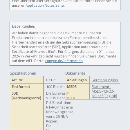
Eine Übersicht aller verfügbaren Application Notes finden sie auf
unserer
Application Notes Seite
.
Liebe Kunden,
wir haben damit begonnen, die Dokumente zu unseren
Produkten in einem elektronischen Format bereitzustellen.
Hierbei handelt es sich um die Gebrauchsanweisung (IFU), die
Sicherheitsdatenblätter (SDS), Application notes sowie das
Certificate of Analysis (CoA). Für Chargen, die ab dem 01. Januar
2024 in Verkehr gebracht wurden, finden Sie unsere Dokumente
auf dem eIFU Portal
congen.de/information
.
Spezifikationen
Dokumente
Art. Nr.
F7125
Anleitungen
German/English
Testformat
100 Reaktionen
MSDS
Statement-
MSDS-12-22-
LOD
Die SureFast®
NG.pdf (English)
(Nachweisgrenze)
VIRUS Hepatitis A
PLUS real-time
RT-PCR hat eine
Nachweisgrenze
von ≤ 25 RNA-
Kopien.
Die