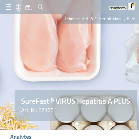
DE
Lebensmittel- & Futtermittelanalytik
Clinical Diagnostics
R-Biopharm AG
Nutrition Care
SureFast® VIRUS Hepatitis A PLUS
Art. Nr. F7125
Analytes