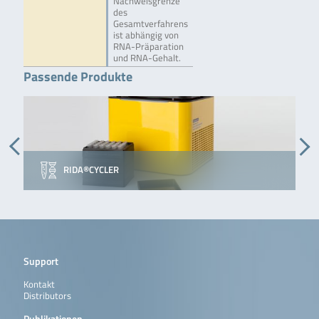
Nachweisgrenze
des
Gesamtverfahrens
ist abhängig von
RNA-Präparation
und RNA-Gehalt.
Passende Produkte
RIDA®CYCLER
Support
Kontakt
Distributors
Publikationen