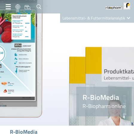
DE
Lebensmittel- & Futtermittelanalytik
Clinical Diagnostics
R-Biopharm AG
Nutrition Care
R-BioMedia
R-Biopharm online
R-BioMedia