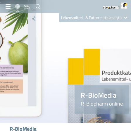
DE
Lebensmittel- & Futtermittelanalytik
Clinical Diagnostics
R-Biopharm AG
Nutrition Care
R-BioMedia
R-Biopharm online
R-BioMedia