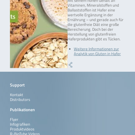
Mit seinem hohen Gehalt an
Vitaminen, Mineralstoffen und
Ballaststoffen ist Hafer eine
wertvolle Ergänzung in der
Ernährung – und gerade auch für
die glutenfreie Diät eine große
Bereicherung. Doch bei der
Herstellung von glutenfreien
Haferprodukten gibt es Tücken.
Weitere Informationen zur
Analytik von Gluten in Hafer
Support
Kontakt
Distributors
Publikationen
Flyer
Infografiken
Produktvideos
R-BioTube Videos