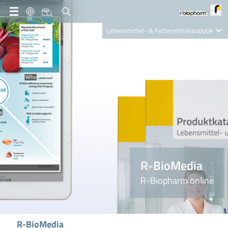
DE
Lebensmittel- & Futtermittelanalytik
Clinical Diagnostics
R-Biopharm AG
Nutrition Care
R-BioMedia
R-Biopharm online
R-BioMedia