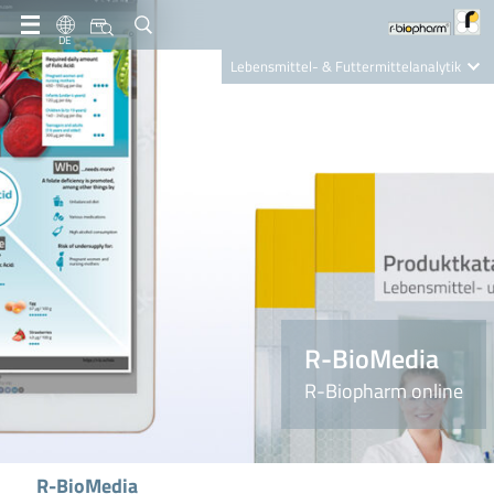
DE
Lebensmittel- & Futtermittelanalytik
Clinical Diagnostics
R-Biopharm AG
Nutrition Care
R-BioMedia
R-Biopharm online
R-BioMedia