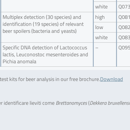
white
Q07
Multiplex detection (30 species) and
high
Q08
identification (19 species) of relevant
low
Q08
beer spoilers (bacteria and yeasts)
white
Q08
Specific DNA detection of Lactococcus
–
Q09
lactis, Leuconostoc mesenteroides and
Pichia anomala
st kits for beer analysis in our free brochure.
Download
r identificare lieviti come
Brettanomyces
(
Dekkera bruxellens