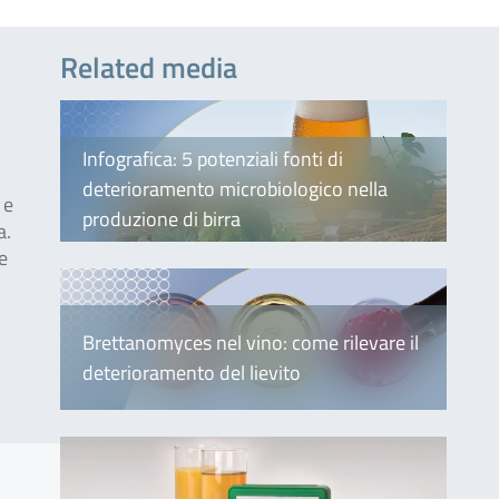
Related media
Infografica: 5 potenziali fonti di
deterioramento microbiologico nella
 e
produzione di birra
a.
e
Brettanomyces nel vino: come rilevare il
deterioramento del lievito