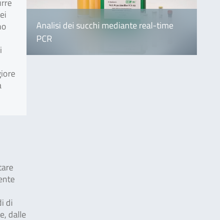
urre
ei
Analisi dei succhi mediante real-time
no
PCR
i
giore
a
tare
mente
i di
e, dalle