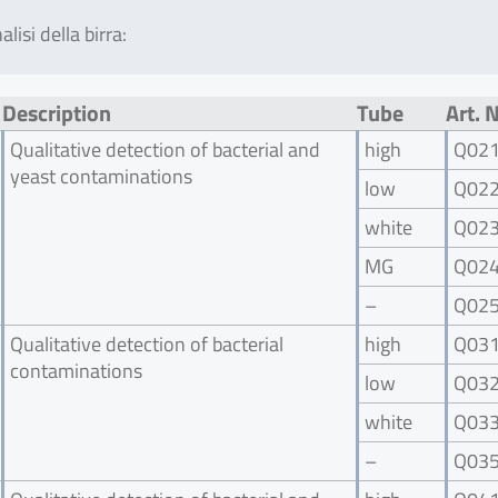
lisi della birra:
Description
Tube
Art. 
Qualitative detection of bacterial and
high
Q02
yeast contaminations
low
Q02
white
Q02
MG
Q02
–
Q02
Qualitative detection of bacterial
high
Q03
contaminations
low
Q03
white
Q03
–
Q03