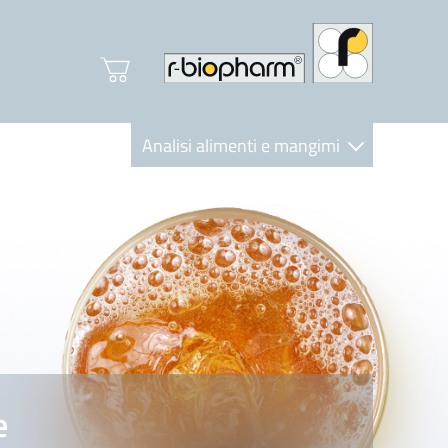
Analisi alimenti e mangimi
Diagnostica Clinica
R-Biopharm AG
Nutrition Care
e