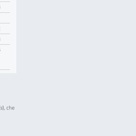
3
1
2
3
5
is
), che