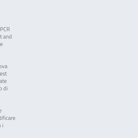
e PCR
st and
ge
uova
test
ate
o di
e
ificare
 i