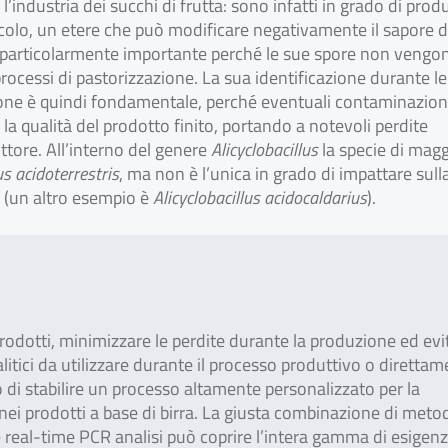
 l’industria dei succhi di frutta: sono infatti in grado di prod
acolo, un etere che può modificare negativamente il sapore d
particolarmente importante perché le sue spore non vengo
processi di pastorizzazione. La sua identificazione durante le
ione è quindi fondamentale, perché eventuali contaminazion
a qualità del prodotto finito, portando a notevoli perdite
tore. All’interno del genere
Alicyclobacillus
la specie di mag
us acidoterrestris
, ma non è l’unica in grado di impattare sull
ti (un altro esempio è
Alicyclobacillus acidocaldarius
).
 prodotti, minimizzare le perdite durante la produzione ed evi
itici da utilizzare durante il processo produttivo o diretta
no di stabilire un processo altamente personalizzato per la
 nei prodotti a base di birra. La giusta combinazione di metod
real-time PCR analisi può coprire l’intera gamma di esigenz