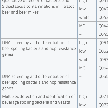
Qualitative detection of bacterial and
high
Q04
S.diastaticus contaminations in filtrated
low
Q04
beer and beer mixes.
white
Q04
MG
Q04
–
Q04
DNA screening and differentiation of
high
Q05
beer spoiling bacteria and hop resistance
low
Q05
genes
white
Q05
MG
Q05
DNA screening and differentiation of
–
Q05
beer spoiling bacteria and hop resistance
genes
Multiplex detection and identification of
high
Q07
beverage spoiling bacteria and yeasts
low
Q07