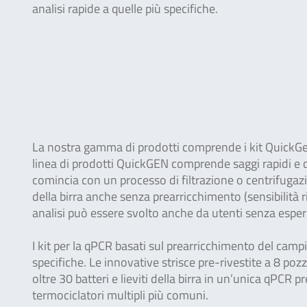
analisi rapide a quelle più specifiche.
La nostra gamma di prodotti comprende i kit QuickGen, G
linea di prodotti QuickGEN comprende saggi rapidi e di fa
comincia con un processo di filtrazione o centrifugaz
della birra anche senza prearricchimento (sensibilità r
analisi può essere svolto anche da utenti senza esper
I kit per la qPCR basati sul prearricchimento del camp
specifiche. Le innovative strisce pre-rivestite a 8 po
oltre 30 batteri e lieviti della birra in un’unica qPCR 
termociclatori multipli più comuni.