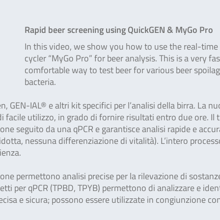
Rapid beer screening using QuickGEN & MyGo Pro
In this video, we show you how to use the real-tim
cycler “MyGo Pro” for beer analysis. This is a very fa
comfortable way to test beer for various beer spoila
bacteria.
EN-IAL® e altri kit specifici per l’analisi della birra. La n
cile utilizzo, in grado di fornire risultati entro due ore. Il 
ione seguito da una qPCR e garantisce analisi rapide e accur
idotta, nessuna differenziazione di vitalità). L’intero process
ienza.
ione permettono analisi precise per la rilevazione di sostanz
zzetti per qPCR (TPBD, TPYB) permettono di analizzare e ident
precisa e sicura; possono essere utilizzate in congiunzione con