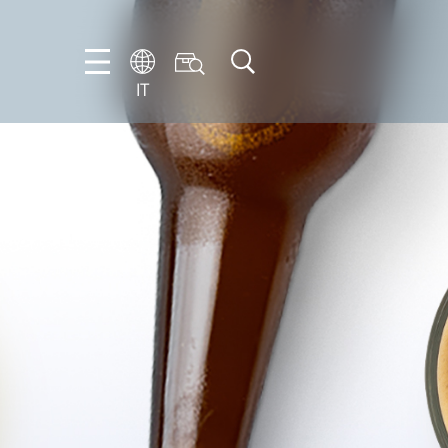
IT
FR
EN
IT
NL
PT-
BR
ES
DE