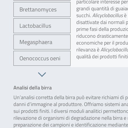
particolare interesse per
grandi quantità di guai
Brettanomyces
succhi.
Alicyclobacillus
è 
disattivate dai normali 
Lactobacillus
prime fasi della produz
riducono drasticamente l
Megasphaera
economiche per il produt
rilevanza è
Alicyclobacill
qualità dei prodotti fini
Oenococcus oeni
Analisi della birra
Un’analisi corretta della birra può evitare richiami di
danni d’immagine al produttore. Offriamo sistemi anal
sui prodotti finiti. I diversi moduli analitici permetto
rilevazione di organismi di degradazione nella birra e
preparazione dei campioni e identificazione mediante 