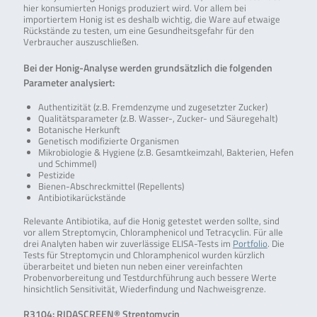
hier konsumierten Honigs produziert wird. Vor allem bei
importiertem Honig ist es deshalb wichtig, die Ware auf etwaige
Rückstände zu testen, um eine Gesundheitsgefahr für den
Verbraucher auszuschließen.
Bei der Honig-Analyse werden grundsätzlich die folgenden
Parameter analysiert:
Authentizität (z.B. Fremdenzyme und zugesetzter Zucker)
Qualitätsparameter (z.B. Wasser-, Zucker- und Säuregehalt)
Botanische Herkunft
Genetisch modifizierte Organismen
Mikrobiologie & Hygiene (z.B. Gesamtkeimzahl, Bakterien, Hefen
und Schimmel)
Pestizide
Bienen-Abschreckmittel (Repellents)
Antibiotikarückstände
Relevante Antibiotika, auf die Honig getestet werden sollte, sind
vor allem Streptomycin, Chloramphenicol und Tetracyclin. Für alle
drei Analyten haben wir zuverlässige ELISA-Tests im
Portfolio
. Die
Tests für Streptomycin und Chloramphenicol wurden kürzlich
überarbeitet und bieten nun neben einer vereinfachten
Probenvorbereitung und Testdurchführung auch bessere Werte
hinsichtlich Sensitivität, Wiederfindung und Nachweisgrenze.
R3104: RIDASCREEN® Streptomycin