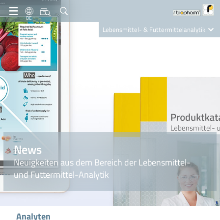
DE
Lebensmittel- & Futtermittelanalytik
Clinical Diagnostics
R-Biopharm AG
Nutrition Care
News
Neuigkeiten aus dem Bereich der Lebensmittel-
und Futtermittel-Analytik
Analyten