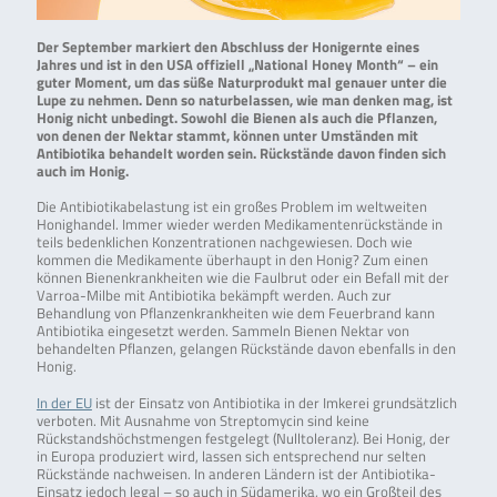
Der September markiert den Abschluss der Honigernte eines
Jahres und ist in den USA offiziell „National Honey Month“ – ein
guter Moment, um das süße Naturprodukt mal genauer unter die
Lupe zu nehmen. Denn so naturbelassen, wie man denken mag, ist
Honig nicht unbedingt. Sowohl die Bienen als auch die Pflanzen,
von denen der Nektar stammt, können unter Umständen mit
Antibiotika behandelt worden sein. Rückstände davon finden sich
auch im Honig.
Die Antibiotikabelastung ist ein großes Problem im weltweiten
Honighandel. Immer wieder werden Medikamentenrückstände in
teils bedenklichen Konzentrationen nachgewiesen. Doch wie
kommen die Medikamente überhaupt in den Honig? Zum einen
können Bienenkrankheiten wie die Faulbrut oder ein Befall mit der
Varroa-Milbe mit Antibiotika bekämpft werden. Auch zur
Behandlung von Pflanzenkrankheiten wie dem Feuerbrand kann
Antibiotika eingesetzt werden. Sammeln Bienen Nektar von
behandelten Pflanzen, gelangen Rückstände davon ebenfalls in den
Honig.
In der EU
ist der Einsatz von Antibiotika in der Imkerei grundsätzlich
verboten. Mit Ausnahme von Streptomycin sind keine
Rückstandshöchstmengen festgelegt (Nulltoleranz). Bei Honig, der
in Europa produziert wird, lassen sich entsprechend nur selten
Rückstände nachweisen. In anderen Ländern ist der Antibiotika-
Einsatz jedoch legal – so auch in Südamerika, wo ein Großteil des