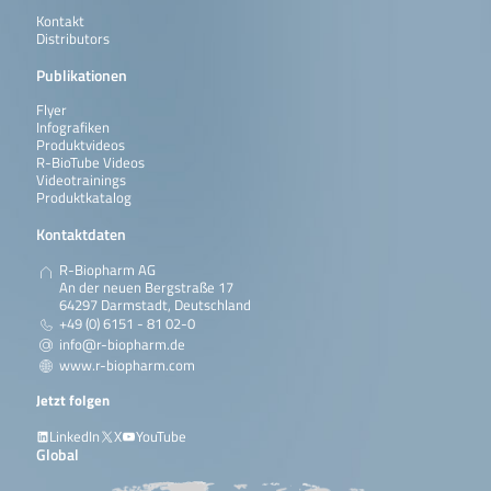
Kontakt
Distributors
Publikationen
Flyer
Infografiken
Produktvideos
R-BioTube Videos
Videotrainings
Produktkatalog
Kontaktdaten
R-Biopharm AG
An der neuen Bergstraße 17
64297 Darmstadt, Deutschland
+49 (0) 6151 - 81 02-0
info@r-biopharm.de
www.r-biopharm.com
Jetzt folgen
LinkedIn
X
YouTube
Global