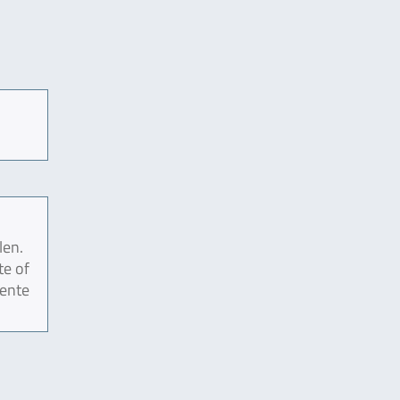
len.
te of
mente