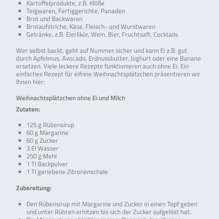
Kartoffelprodukte, z.B. Klöße
Teigwaren, Fertiggerichte, Panaden
Brot und Backwaren
Brotaufstriche, Käse, Fleisch- und Wurstwaren
Getränke, z.B. Eierlikör, Wein, Bier, Fruchtsaft, Cocktails
Wer selbst backt, geht auf Nummer sicher und kann Ei z.B. gut
durch Apfelmus, Avocado, Erdnussbutter, Joghurt oder eine Banane
ersetzen. Viele leckere Rezepte funktionieren auch ohne Ei. Ein
einfaches Rezept für eifreie Weihnachtsplätzchen präsentieren wir
Ihnen hier:
Weihnachtsplätzchen ohne Ei und Milch
Zutaten:
125 g Rübensirup
60 g Margarine
60 g Zucker
3 El Wasser
250 g Mehl
1 Tl Backpulver
1 Tl geriebene Zitronenschale
Zubereitung:
Den Rübensirup mit Margarine und Zucker in einen Topf geben
und unter Rühren erhitzen bis sich der Zucker aufgelöst hat.