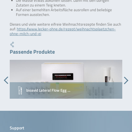
Die Masse etwas abkühlen lassen. Dann mit den übrigen
Zutaten zu einem Teig kneten.
Auf einer bemehlten Arbeitsfläche ausrollen und beliebige
Formen ausstechen.
Dieses und viele weitere eifreie Weihnachtsrezepte finden Sie auch
auf:
https://www.lecker-ohne.de/rezept/weihnachtsplaetzchen-
ohne-milch-und-ei
Passende Produkte
bioavid Lateral Flow Egg …
Support