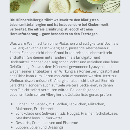
Die Hühnereiallergie zählt weltweit zu den häufigsten
Lebensmittelallergien und ist insbesondere bei Kindern weit
verbreitet. Die eifreie Ernährung ist jedoch oft eine
Herausforderung – ganz besonders an den Festtagen.
Was wäre Weihnachten ohne Plätzchen und Süßigkeiten? Doch als
Ei-Allergiker kann es schwierig sein, passende Alternativen zu
finden. Eier sind nicht ohne Grund in zahlreichen Lebensmitteln
enthalten: Sie dienen unter anderem als Emulgator und
Bindemittel, machen den Teig schön locker und verleihen eine feine
Gelbfärbung. Das aus dem Hühnerei gewonnene Lysozym dient
wegen seiner antibakteriellen Wirkung als Konservierungsstoff und
das Eiklar kann zum Klären von Wein verwendet werden. Jetzt zur
Weihnachtszeit müssen Ei-Allergiker also nicht bloß auf Eierlikör
verzichten, sondern auch auf viele weitere Leckereien, in denen
man Ei nicht sofort vermuten würde. Bei den folgenden
Lebensmitteln sollten Allergiker die Zutatenliste genau prüfen:
Kuchen und Gebäck, z.B. Stollen, Lebkuchen, Plätzchen,
Makronen, Früchtebrot
Schokolade und Süßwaren, z.B. Nougat, Pralinen, Schokoküsse,
Marshmallows, Zuckerwatte
Desserts, Cremespeisen und Eiscreme
Suppen, Soßen und Dressings