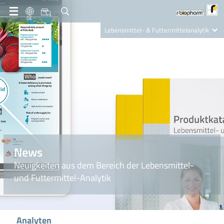
DE
Lebensmittel- & Futtermittelanalytik
Clinical Diagnostics
R-Biopharm AG
Nutrition Care
News
Neuigkeiten aus dem Bereich der Lebensmittel-
und Futtermittel-Analytik
Analyten