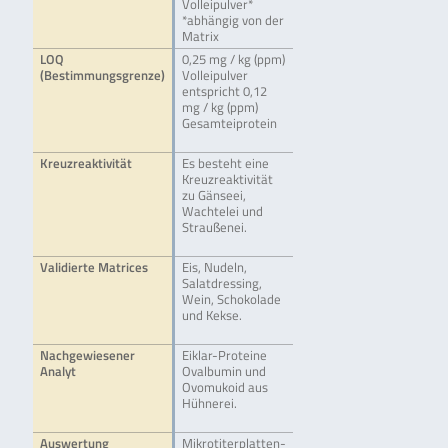
Volleipulver*
*abhängig von der
Matrix
LOQ
0,25 mg / kg (ppm)
(Bestimmungsgrenze)
Volleipulver
entspricht 0,12
mg / kg (ppm)
Gesamteiprotein
Kreuzreaktivität
Es besteht eine
Kreuzreaktivität
zu Gänseei,
Wachtelei und
Straußenei.
Validierte Matrices
Eis, Nudeln,
Salatdressing,
Wein, Schokolade
und Kekse.
Nachgewiesener
Eiklar-Proteine
Analyt
Ovalbumin und
Ovomukoid aus
Hühnerei.
Auswertung
Mikrotiterplatten-