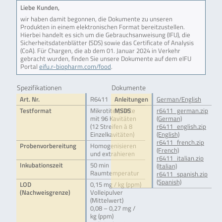
Liebe Kunden,
wir haben damit begonnen, die Dokumente zu unseren
Produkten in einem elektronischen Format bereitzustellen.
Hierbei handelt es sich um die Gebrauchsanweisung (IFU), die
Sicherheitsdatenblätter (SDS) sowie das Certificate of Analysis
(CoA). Für Chargen, die ab dem 01. Januar 2024 in Verkehr
gebracht wurden, finden Sie unsere Dokumente auf dem eIFU
Portal
eifu.r-biopharm.com/food
.
Spezifikationen
Dokumente
Art. Nr.
R6411
Anleitungen
German/English
Testformat
Mikrotiterplatte
MSDS
r6411_german.zip
mit 96 Kavitäten
(German)
(12 Streifen à 8
r6411_english.zip
Einzelkavitäten)
(English)
r6411_french.zip
Probenvorbereitung
Homogenisieren
(French)
und extrahieren
r6411_italian.zip
Inkubationszeit
50 min
(Italian)
Raumtemperatur
r6411_spanish.zip
(Spanish)
LOD
0,15 mg / kg (ppm)
(Nachweisgrenze)
Volleipulver
(Mittelwert)
0,08 – 0,27 mg /
kg (ppm)