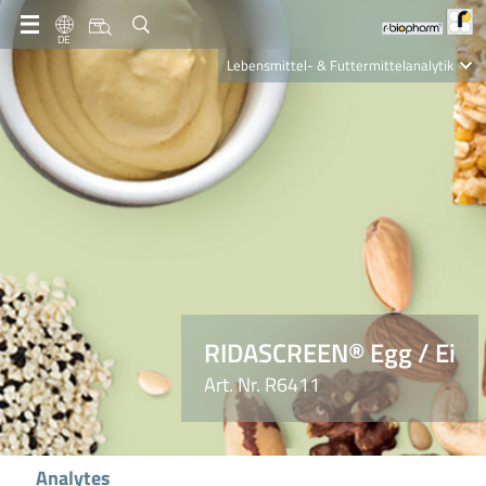
DE
Lebensmittel- & Futtermittelanalytik
Clinical Diagnostics
R-Biopharm AG
Nutrition Care
RIDASCREEN® Egg / Ei
Art. Nr. R6411
Analytes