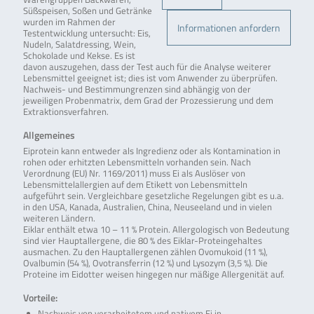
Süßspeisen, Soßen und Getränke
wurden im Rahmen der
Informationen anfordern
Testentwicklung untersucht: Eis,
Nudeln, Salatdressing, Wein,
Schokolade und Kekse. Es ist
davon auszugehen, dass der Test auch für die Analyse weiterer
Lebensmittel geeignet ist; dies ist vom Anwender zu überprüfen.
Nachweis- und Bestimmungrenzen sind abhängig von der
jeweiligen Probenmatrix, dem Grad der Prozessierung und dem
Extraktionsverfahren.
Allgemeines
Eiprotein kann entweder als Ingredienz oder als Kontamination in
rohen oder erhitzten Lebensmitteln vorhanden sein. Nach
Verordnung (EU) Nr. 1169/2011) muss Ei als Auslöser von
Lebensmittelallergien auf dem Etikett von Lebensmitteln
aufgeführt sein. Vergleichbare gesetzliche Regelungen gibt es u.a.
in den USA, Kanada, Australien, China, Neuseeland und in vielen
weiteren Ländern.
Eiklar enthält etwa 10 – 11 % Protein. Allergologisch von Bedeutung
sind vier Hauptallergene, die 80 % des Eiklar-Proteingehaltes
ausmachen. Zu den Hauptallergenen zählen Ovomukoid (11 %),
Ovalbumin (54 %), Ovotransferrin (12 %) und Lysozym (3,5 %). Die
Proteine im Eidotter weisen hingegen nur mäßige Allergenität auf.
Vorteile:
Nachweis von verarbeitetem und nativem Ei in