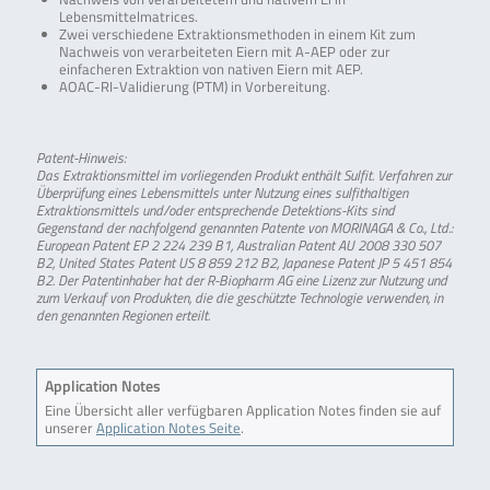
Lebensmittelmatrices.
Zwei verschiedene Extraktionsmethoden in einem Kit zum
Nachweis von verarbeiteten Eiern mit A-AEP oder zur
einfacheren Extraktion von nativen Eiern mit AEP.
AOAC-RI-Validierung (PTM) in Vorbereitung.
Patent-Hinweis:
Das Extraktionsmittel im vorliegenden Produkt enthält Sulfit. Verfahren zur
Überprüfung eines Lebensmittels unter Nutzung eines sulfithaltigen
Extraktionsmittels und/oder entsprechende Detektions-Kits sind
Gegenstand der nachfolgend genannten Patente von MORINAGA & Co., Ltd.:
European Patent EP 2 224 239 B1, Australian Patent AU 2008 330 507
B2, United States Patent US 8 859 212 B2, Japanese Patent JP 5 451 854
B2. Der Patentinhaber hat der R-Biopharm AG eine Lizenz zur Nutzung und
zum Verkauf von Produkten, die die geschützte Technologie verwenden, in
den genannten Regionen erteilt.
Application Notes
Eine Übersicht aller verfügbaren Application Notes finden sie auf
unserer
Application Notes Seite
.