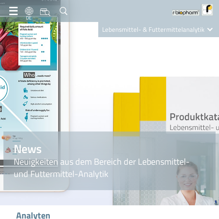
DE
Lebensmittel- & Futtermittelanalytik
Clinical Diagnostics
R-Biopharm AG
Nutrition Care
News
Neuigkeiten aus dem Bereich der Lebensmittel-
und Futtermittel-Analytik
Analyten