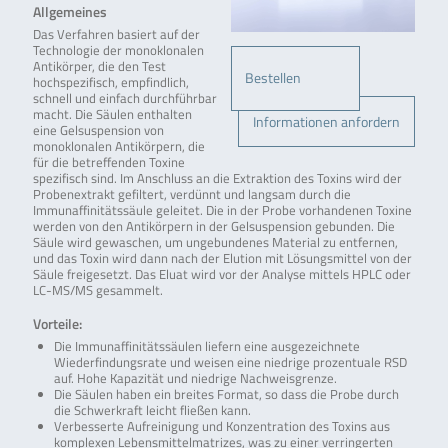
Allgemeines
Das Verfahren basiert auf der
Technologie der monoklonalen
Antikörper, die den Test
Bestellen
hochspezifisch, empfindlich,
schnell und einfach durchführbar
macht. Die Säulen enthalten
Informationen anfordern
eine Gelsuspension von
monoklonalen Antikörpern, die
für die betreffenden Toxine
spezifisch sind. Im Anschluss an die Extraktion des Toxins wird der
Probenextrakt gefiltert, verdünnt und langsam durch die
Immunaffinitätssäule geleitet. Die in der Probe vorhandenen Toxine
werden von den Antikörpern in der Gelsuspension gebunden. Die
Säule wird gewaschen, um ungebundenes Material zu entfernen,
und das Toxin wird dann nach der Elution mit Lösungsmittel von der
Säule freigesetzt. Das Eluat wird vor der Analyse mittels HPLC oder
LC-MS/MS gesammelt.
Vorteile:
Die Immunaffinitätssäulen liefern eine ausgezeichnete
Wiederfindungsrate und weisen eine niedrige prozentuale RSD
auf. Hohe Kapazität und niedrige Nachweisgrenze.
Die Säulen haben ein breites Format, so dass die Probe durch
die Schwerkraft leicht fließen kann.
Verbesserte Aufreinigung und Konzentration des Toxins aus
komplexen Lebensmittelmatrizes, was zu einer verringerten