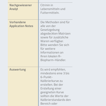
Nachgewiesener
Citrinin in
Analyt
Lebensmitteln und
Futtermitteln.
Vorhandene
Die Methoden sind für
Application Notes
alle von der
Gesetzgebung
abgedeckten Matrizen
sowie für zusätzliche
Waren verfügbar.
Bitte wenden Sie sich
für weitere
Informationen an
Ihren lokalen R-
Biopharm-Händler.
Auswertung
Es wird empfohlen,
mindestens eine 3 bis
6-Punkt-
Kalibrierkurve zu
erstellen. Bei der
Erstellung einer
geeigneten Kurve
sollten die Werte der
Kalibrierstandards den
Bereich oder