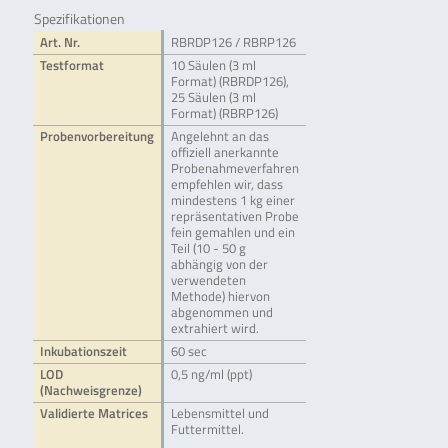
Spezifikationen
Art. Nr.
RBRDP126 / RBRP126
Testformat
10 Säulen (3 ml
Format) (RBRDP126),
25 Säulen (3 ml
Format) (RBRP126)
Probenvorbereitung
Angelehnt an das
offiziell anerkannte
Probenahmeverfahren
empfehlen wir, dass
mindestens 1 kg einer
repräsentativen Probe
fein gemahlen und ein
Teil (10 - 50 g
abhängig von der
verwendeten
Methode) hiervon
abgenommen und
extrahiert wird.
Inkubationszeit
60 sec
LOD
0,5 ng/ml (ppt)
(Nachweisgrenze)
Validierte Matrices
Lebensmittel und
Futtermittel.