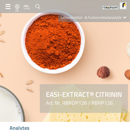
DE
Lebensmittel- & Futtermittelanalytik
Clinical Diagnostics
R-Biopharm AG
Nutrition Care
EASI-EXTRACT® CITRININ
Art. Nr. RBRDP126 / RBRP126
Analytes