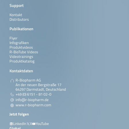
Support
Kontakt
Distributors
Publikationen
Flyer
Infografiken
Produktvideos
R-BioTube Videos
Videotrainings
Produktkatalog
Kontaktdaten
R-Biopharm AG
An der neuen Bergstraße 17
64297 Darmstadt, Deutschland
+49 (0) 6151 - 81 02-0
info@r-biopharm.de
www.r-biopharm.com
Jetzt folgen
LinkedIn
X
YouTube
Global