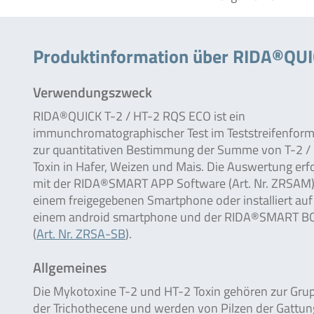
Produktinformation über RIDA®QUI
Verwendungszweck
RIDA®QUICK T-2 / HT-2 RQS ECO ist ein
immunchromatographischer Test im Teststreifenform
zur quantitativen Bestimmung der Summe von T-2 /
Toxin in Hafer, Weizen und Mais. Die Auswertung erfo
mit der RIDA®SMART APP Software (Art. Nr. ZRSAM
einem freigegebenen Smartphone oder installiert auf
einem android smartphone und der RIDA®SMART B
(
Art. Nr. ZRSA-SB
).
Allgemeines
Die Mykotoxine T-2 und HT-2 Toxin gehören zur Gru
der Trichothecene und werden von Pilzen der Gattun