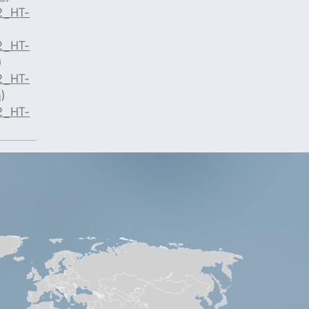
2_HT-
2_HT-
)
2_HT-
)
2_HT-