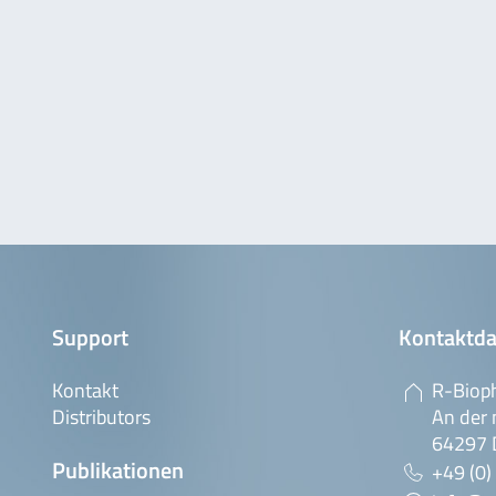
Support
Kontaktda
Kontakt
R-Biop
Distributors
An der 
64297 
Publikationen
+49 (0)