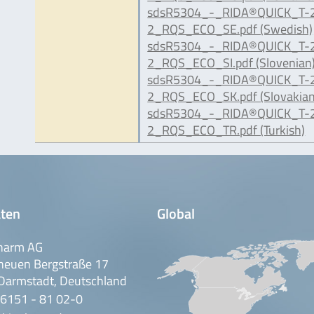
sdsR5304_-_RIDA®QUICK_T-
2_RQS_ECO_SE.pdf (Swedish)
sdsR5304_-_RIDA®QUICK_T-
2_RQS_ECO_SI.pdf (Slovenian
sdsR5304_-_RIDA®QUICK_T-
2_RQS_ECO_SK.pdf (Slovakian
sdsR5304_-_RIDA®QUICK_T-
2_RQS_ECO_TR.pdf (Turkish)
ten
Global
harm AG
neuen Bergstraße 17
Darmstadt, Deutschland
 6151 - 81 02-0