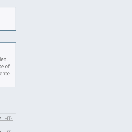
len.
te of
mente
2_HT-