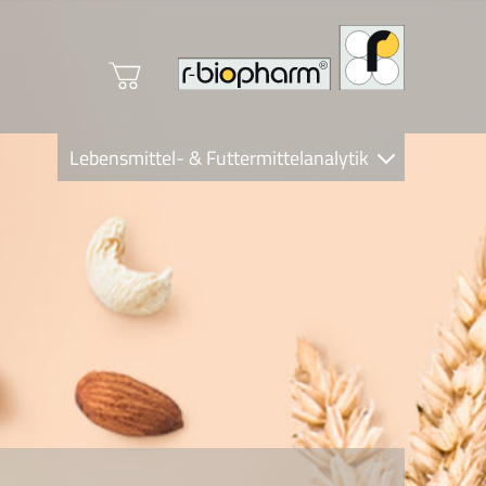
Lebensmittel- & Futtermittelanalytik
Clinical Diagnostics
R-Biopharm AG
Nutrition Care