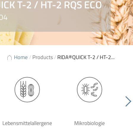
CK T-2 / HT-2 RQS ECO
304
Home
/
Products
/
RIDA®QUICK T-2 / HT-2...
Lebensmittelallergene
Mikrobiologie