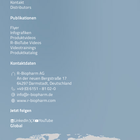
Kontakt
Distributors
Publikationen
Flyer
Infografiken
Produktvideos
R-BioTube Videos
Videotrainings
Produktkatalog
Kontaktdaten
R-Biopharm AG
An der neuen Bergstraße 17
64297 Darmstadt, Deutschland
+49 (0) 6151 - 81 02-0
info@r-biopharm.de
www.r-biopharm.com
Jetzt folgen
LinkedIn
X
YouTube
Global