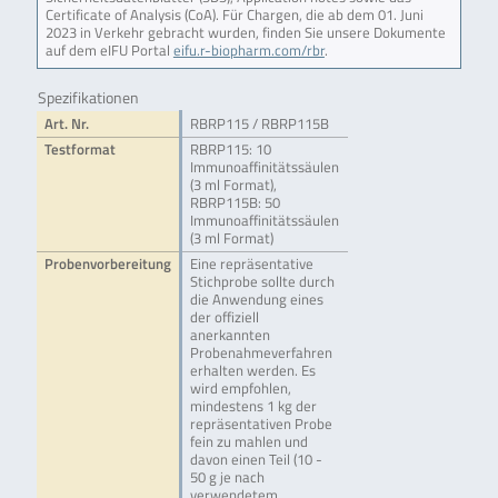
Certificate of Analysis (CoA). Für Chargen, die ab dem 01. Juni
2023 in Verkehr gebracht wurden, finden Sie unsere Dokumente
auf dem eIFU Portal
eifu.r-biopharm.com/rbr
.
Spezifikationen
Art. Nr.
RBRP115 / RBRP115B
Testformat
RBRP115: 10
Immunoaffinitätssäulen
(3 ml Format),
RBRP115B: 50
Immunoaffinitätssäulen
(3 ml Format)
Probenvorbereitung
Eine repräsentative
Stichprobe sollte durch
die Anwendung eines
der offiziell
anerkannten
Probenahmeverfahren
erhalten werden. Es
wird empfohlen,
mindestens 1 kg der
repräsentativen Probe
fein zu mahlen und
davon einen Teil (10 -
50 g je nach
verwendetem