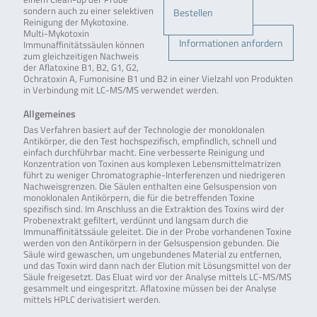
sondern auch zu einer selektiven
Bestellen
Reinigung der Mykotoxine.
Multi-Mykotoxin
Informationen anfordern
Immunaffinitätssäulen können
zum gleichzeitigen Nachweis
der Aflatoxine B1, B2, G1, G2,
Ochratoxin A, Fumonisine B1 und B2 in einer Vielzahl von Produkten
in Verbindung mit LC-MS/MS verwendet werden.
Allgemeines
Das Verfahren basiert auf der Technologie der monoklonalen
Antikörper, die den Test hochspezifisch, empfindlich, schnell und
einfach durchführbar macht. Eine verbesserte Reinigung und
Konzentration von Toxinen aus komplexen Lebensmittelmatrizen
führt zu weniger Chromatographie-Interferenzen und niedrigeren
Nachweisgrenzen. Die Säulen enthalten eine Gelsuspension von
monoklonalen Antikörpern, die für die betreffenden Toxine
spezifisch sind. Im Anschluss an die Extraktion des Toxins wird der
Probenextrakt gefiltert, verdünnt und langsam durch die
Immunaffinitätssäule geleitet. Die in der Probe vorhandenen Toxine
werden von den Antikörpern in der Gelsuspension gebunden. Die
Säule wird gewaschen, um ungebundenes Material zu entfernen,
und das Toxin wird dann nach der Elution mit Lösungsmittel von der
Säule freigesetzt. Das Eluat wird vor der Analyse mittels LC-MS/MS
gesammelt und eingespritzt. Aflatoxine müssen bei der Analyse
mittels HPLC derivatisiert werden.