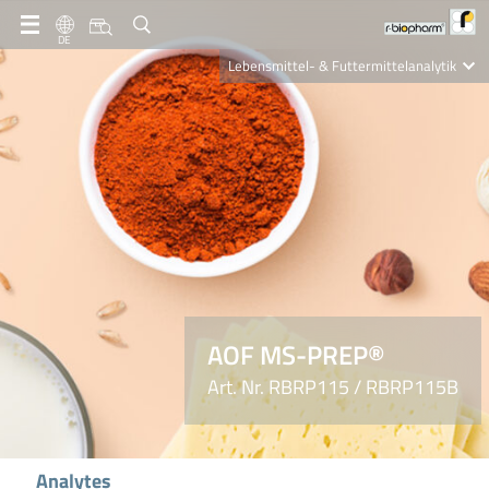
DE
Lebensmittel- & Futtermittelanalytik
Clinical Diagnostics
R-Biopharm AG
Nutrition Care
AOF MS-PREP®
Art. Nr. RBRP115 / RBRP115B
Analytes