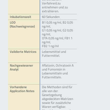
Verfahren) zu
entnehmen und zu
extrahieren.
Inkubationszeit
60 Sekunden
LOD
B1 0,05 ng/ml, B2 0,05
(Nachweisgrenze)
ng/ml,
G1 0,05 ng/ml, G2 0,05
ng/ml,
OTA 0,05 ng/ml, FB1 1
ng/ml,
FB2 1 ng/ml
Validierte Matrices
Lebensmittel und
Futtermittel.
Nachgewiesener
Aflatoxin, Ochratoxin A
Analyt
und Fumonisin in
Lebensmitteln und
Futtermitteln.
Vorhandene
Die Methoden sind für
Application Notes
alle von der
Gesetzgebung
abgedeckten Matrizen
sowie für zusätzliche
Waren verfügbar.