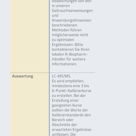
Abweichungen von den
in unseren
Gebrauchsanweisungen
und
Anwendungshinweisen
beschriebenen
Methoden führen
möglicherweise nicht
zu optimalen
Ergebnissen. Bitte
kontaktieren Sie Ihren
lokalen R-Biopharm-
Händler für weitere
Informationen.
Auswertung
LC-MS/MS.
Es wird empfohlen,
mindestens eine 3 bis
6-Punkt-Kalibrierkurve
zu erstellen. Bei der
Erstellung einer
geeigneten Kurve
sollten die Werte der
Kalibrierstandards den
Bereich oder
Abschnitte der
erwarteten Ergebnisse
umfassen. Die