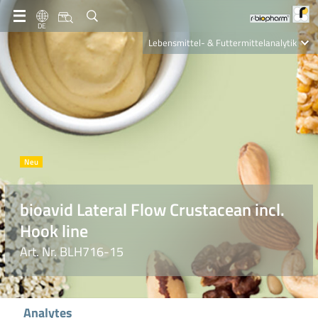
DE
Lebensmittel- & Futtermittelanalytik
Clinical Diagnostics
R-Biopharm AG
Nutrition Care
bioavid Lateral Flow Crustacean incl.
Hook line
Art. Nr. BLH716-15
Analytes