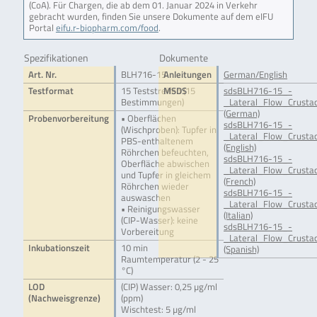
(CoA). Für Chargen, die ab dem 01. Januar 2024 in Verkehr
gebracht wurden, finden Sie unsere Dokumente auf dem eIFU
Portal
eifu.r-biopharm.com/food
.
Spezifikationen
Dokumente
Art. Nr.
BLH716-15
Anleitungen
German/English
Testformat
15 Teststreifen (15
MSDS
sdsBLH716-15_-
Bestimmungen)
_Lateral_Flow_Crusta
(German)
Probenvorbereitung
• Oberflächen
sdsBLH716-15_-
(Wischproben): Tupfer in
_Lateral_Flow_Crusta
PBS-enthaltenem
(English)
Röhrchen befeuchten,
sdsBLH716-15_-
Oberfläche abwischen
_Lateral_Flow_Crusta
und Tupfer in gleichem
(French)
Röhrchen wieder
sdsBLH716-15_-
auswaschen
_Lateral_Flow_Crustac
• Reinigungswasser
(Italian)
(CIP-Wasser): keine
sdsBLH716-15_-
Vorbereitung
_Lateral_Flow_Crusta
Inkubationszeit
10 min
(Spanish)
Raumtemperatur (2 - 25
°C)
LOD
(CIP) Wasser: 0,25 µg/ml
(Nachweisgrenze)
(ppm)
Wischtest: 5 µg/ml