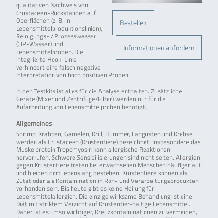
qualitativen Nachweis von
Crustaceen-Rückständen auf
Oberflächen (z. B. in
Bestellen
Lebensmittelproduktionslinien),
Reinigungs- / Prozesswasser
(CIP-Wasser) und
Informationen anfordern
Lebensmittelproben. Die
integrierte Hook-Linie
verhindert eine falsch negative
Interpretation von hoch positiven Proben.
In den Testkits ist alles für die Analyse enthalten. Zusätzliche
Geräte (Mixer und Zentrifuge/Filter) werden nur für die
Aufarbeitung von Lebensmittelproben benötigt.
Allgemeines
Shrimp, Krabben, Garnelen, Krill, Hummer, Langusten und Krebse
werden als Crustaceen (Krustentiere) bezeichnet. Insbesondere das
Muskelprotein Tropomyosin kann allergische Reaktionen
hervorrufen. Schwere Sensibilisierungen sind nicht selten. Allergien
gegen Krustentiere treten bei erwachsenen Menschen häufiger auf
und bleiben dort lebenslang bestehen. Krustentiere können als
Zutat oder als Kontamination in Roh- und Verarbeitungsprodukten
vorhanden sein. Bis heute gibt es keine Heilung für
Lebensmittelallergien. Die einzige wirksame Behandlung ist eine
Diät mit striktem Verzicht auf Krustentier-haltige Lebensmittel.
Daher ist es umso wichtiger, Kreuzkontaminationen zu vermeiden,