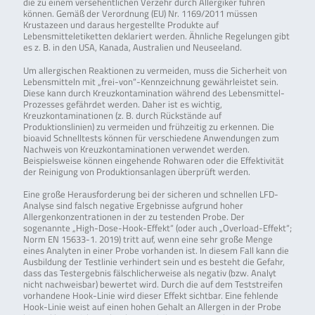
die zu einem versehentlichen Verzehr durch Allergiker führen
können. Gemäß der Verordnung (EU) Nr. 1169/2011 müssen
Krustazeen und daraus hergestellte Produkte auf
Lebensmitteletiketten deklariert werden. Ähnliche Regelungen gibt
es z. B. in den USA, Kanada, Australien und Neuseeland.
Um allergischen Reaktionen zu vermeiden, muss die Sicherheit von
Lebensmitteln mit „frei-von“-Kennzeichnung gewährleistet sein.
Diese kann durch Kreuzkontamination während des Lebensmittel-
Prozesses gefährdet werden. Daher ist es wichtig,
Kreuzkontaminationen (z. B. durch Rückstände auf
Produktionslinien) zu vermeiden und frühzeitig zu erkennen. Die
bioavid Schnelltests können für verschiedene Anwendungen zum
Nachweis von Kreuzkontaminationen verwendet werden.
Beispielsweise können eingehende Rohwaren oder die Effektivität
der Reinigung von Produktionsanlagen überprüft werden.
Eine große Herausforderung bei der sicheren und schnellen LFD-
Analyse sind falsch negative Ergebnisse aufgrund hoher
Allergenkonzentrationen in der zu testenden Probe. Der
sogenannte „High-Dose-Hook-Effekt“ (oder auch „Overload-Effekt“;
Norm EN 15633-1. 2019) tritt auf, wenn eine sehr große Menge
eines Analyten in einer Probe vorhanden ist. In diesem Fall kann die
Ausbildung der Testlinie verhindert sein und es besteht die Gefahr,
dass das Testergebnis fälschlicherweise als negativ (bzw. Analyt
nicht nachweisbar) bewertet wird. Durch die auf dem Teststreifen
vorhandene Hook-Linie wird dieser Effekt sichtbar. Eine fehlende
Hook-Linie weist auf einen hohen Gehalt an Allergen in der Probe