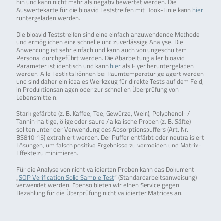
hin und kann nicht mehr als negativ bewertet werden. Die
Auswertekarte für die bioavid Teststreifen mit Hook-Linie kann
hier
runtergeladen werden.
Die bioavid Teststreifen sind eine einfach anzuwendende Methode
und ermöglichen eine schnelle und zuverlässige Analyse. Die
Anwendung ist sehr einfach und kann auch von ungeschultem
Personal durchgeführt werden. Die Abarbeitung aller bioavid
Parameter ist identisch und kann
hier
als Flyer heruntergeladen
werden. Alle Testkits können bei Raumtemperatur gelagert werden
und sind daher ein ideales Werkzeug für direkte Tests auf dem Feld,
in Produktionsanlagen oder zur schnellen Überprüfung von
Lebensmitteln.
Stark gefärbte (z. B. Kaffee, Tee, Gewürze, Wein), Polyphenol- /
Tannin-haltige, ölige oder saure / alkalische Proben (z. B. Säfte)
sollten unter der Verwendung des Absorptionspuffers (Art. Nr.
BS810-15) extrahiert werden. Der Puffer entfärbt oder neutralisiert
Lösungen, um falsch positive Ergebnisse zu vermeiden und Matrix-
Effekte zu minimieren.
Für die Analyse von nicht validierten Proben kann das Dokument
„
SOP Verification Solid Sample Test
“ (Standardarbeitsanweisung)
verwendet werden. Ebenso bieten wir einen Service gegen
Bezahlung für die Überprüfung nicht validierter Matrices an.