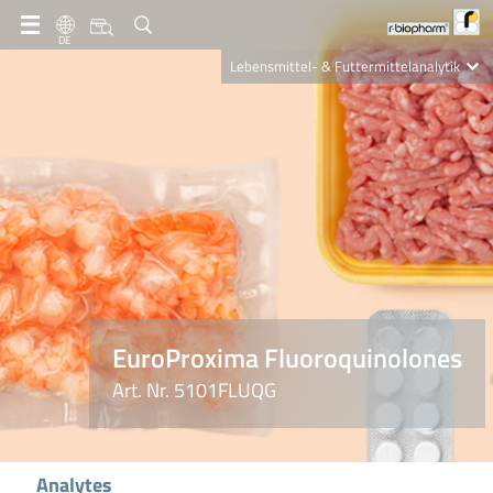
DE
Lebensmittel- & Futtermittelanalytik
Clinical Diagnostics
R-Biopharm AG
Nutrition Care
EuroProxima Fluoroquinolones
Art. Nr. 5101FLUQG
Analytes