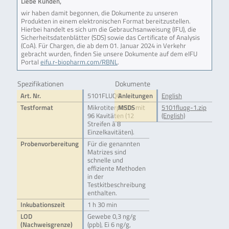
Liebe Kunden,
wir haben damit begonnen, die Dokumente zu unseren
Produkten in einem elektronischen Format bereitzustellen.
Hierbei handelt es sich um die Gebrauchsanweisung (IFU), die
Sicherheitsdatenblätter (SDS) sowie das Certificate of Analysis
(CoA). Für Chargen, die ab dem 01. Januar 2024 in Verkehr
gebracht wurden, finden Sie unsere Dokumente auf dem eIFU
Portal
eifu.r-biopharm.com/RBNL
.
Spezifikationen
Dokumente
Art. Nr.
5101FLUQG
Anleitungen
English
Testformat
Mikrotiterplatte mit
MSDS
5101fluqg-1.zip
96 Kavitäten (12
(English)
Streifen à 8
Einzelkavitäten).
Probenvorbereitung
Für die genannten
Matrizes sind
schnelle und
effiziente Methoden
in der
Testkitbeschreibung
enthalten.
Inkubationszeit
1 h 30 min
LOD
Gewebe 0,3 ng/g
(Nachweisgrenze)
(ppb), Ei 6 ng/g,