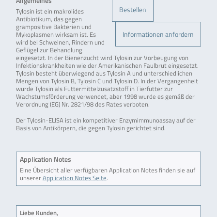
Allgemeines
Bestellen
Tylosin ist ein makrolides
Antibiotikum, das gegen
grampositive Bakterien und
Informationen anfordern
Mykoplasmen wirksam ist. Es
wird bei Schweinen, Rindern und
Geflügel zur Behandlung
eingesetzt. In der Bienenzucht wird Tylosin zur Vorbeugung von
Infektionskrankheiten wie der Amerikanischen Faulbrut eingesetzt.
Tylosin besteht überwiegend aus Tylosin A und unterschiedlichen
Mengen von Tylosin B, Tylosin C und Tylosin D. In der Vergangenheit
wurde Tylosin als Futtermittelzusatzstoff in Tierfutter zur
Wachstumsförderung verwendet, aber 1998 wurde es gemäß der
Verordnung (EG) Nr. 2821/98 des Rates verboten.
Der Tylosin-ELISA ist ein kompetitiver Enzymimmunoassay auf der
Basis von Antikörpern, die gegen Tylosin gerichtet sind.
Application Notes
Eine Übersicht aller verfügbaren Application Notes finden sie auf
unserer
Application Notes Seite
.
Liebe Kunden,