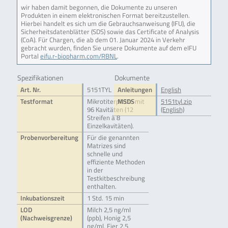
wir haben damit begonnen, die Dokumente zu unseren
Produkten in einem elektronischen Format bereitzustellen.
Hierbei handelt es sich um die Gebrauchsanweisung (IFU), die
Sicherheitsdatenblätter (SDS) sowie das Certificate of Analysis
(CoA). Für Chargen, die ab dem 01. Januar 2024 in Verkehr
gebracht wurden, finden Sie unsere Dokumente auf dem eIFU
Portal
eifu.r-biopharm.com/RBNL
.
Spezifikationen
Dokumente
Art. Nr.
5151TYL
Anleitungen
English
Testformat
Mikrotiterplatte mit
MSDS
5151tyl.zip
96 Kavitäten (12
(English)
Streifen à 8
Einzelkavitäten).
Probenvorbereitung
Für die genannten
Matrizes sind
schnelle und
effiziente Methoden
in der
Testkitbeschreibung
enthalten.
Inkubationszeit
1 Std. 15 min
LOD
Milch 2,5 ng/ml
(Nachweisgrenze)
(ppb), Honig 2,5
ng/ml, Eier 2,5