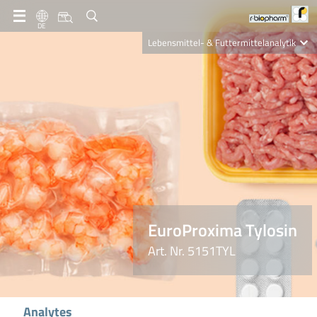
DE
Lebensmittel- & Futtermittelanalytik
Clinical Diagnostics
R-Biopharm AG
Nutrition Care
EuroProxima Tylosin
Art. Nr. 5151TYL
Analytes