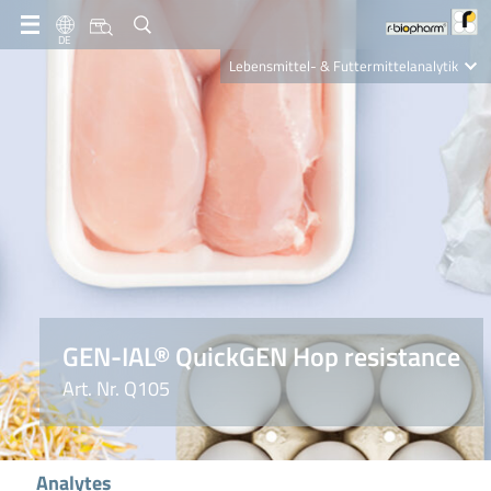
DE
Lebensmittel- & Futtermittelanalytik
Clinical Diagnostics
R-Biopharm AG
Nutrition Care
GEN-IAL® QuickGEN Hop resistance
Art. Nr. Q105
Analytes