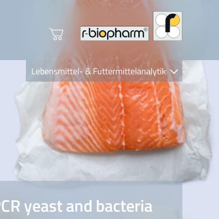
Lebensmittel- & Futtermittelanalytik
Clinical Diagnostics
R-Biopharm AG
Nutrition Care
CR yeast and bacteria