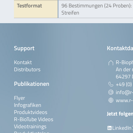
Testformat
96 Bestimmungen (24 Proben):
Streifen
Support
Kontaktda
Kontakt
R-Biop
Distributors
An der 
64297 
Publikationen
+49 (0)
info@r
Flyer
www.r-
Infografiken
Produktvideos
Jetzt folge
R-BioTube Videos
Videotrainings
LinkedIn