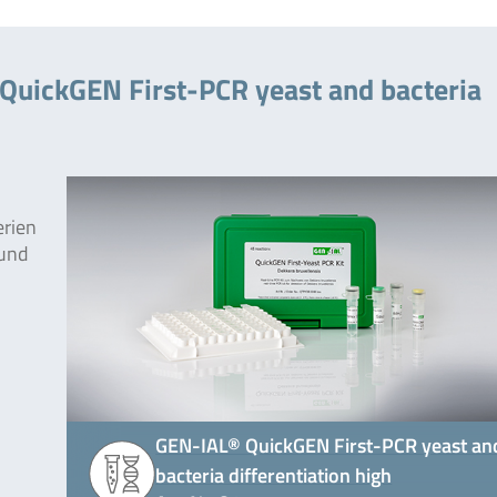
QuickGEN First-PCR yeast and bacteria
erien
 und
GEN-IAL® QuickGEN First-PCR yeast an
bacteria differentiation high