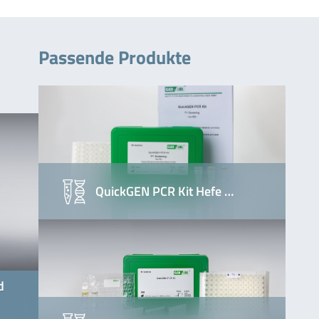
Passende Produkte
QuickGEN PCR Kit Hefe …
d