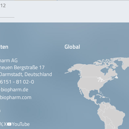
 12
ten
Global
harm AG
neuen Bergstraße 17
Darmstadt, Deutschland
 6151 - 81 02-0
-biopharm.de
biopharm.com
n
X
YouTube