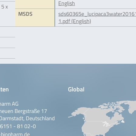
English
 5 x
MSDS
sds60365e_lucipaca3water2016
1.pdf (English)
ten
Global
harm AG
neuen Bergstraße 17
Darmstadt, Deutschland
 6151 - 81 02-0
-biopharm.de