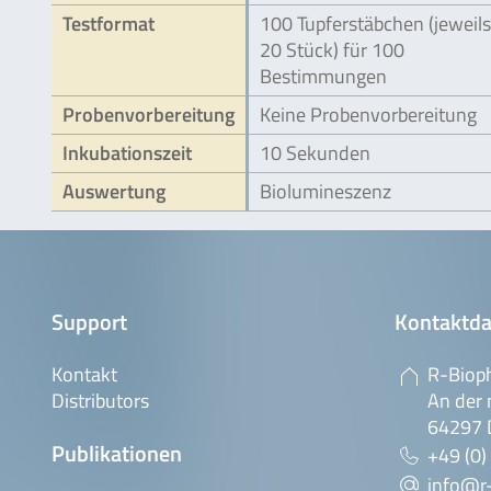
Testformat
100 Tupferstäbchen (jeweils
20 Stück) für 100
Bestimmungen
Probenvorbereitung
Keine Probenvorbereitung
Inkubationszeit
10 Sekunden
Auswertung
Biolumineszenz
Support
Kontaktda
Kontakt
R-Biop
Distributors
An der 
64297 
Publikationen
+49 (0)
info@r