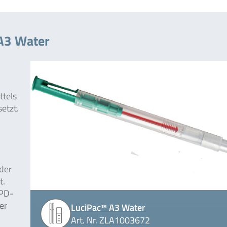
 A3 Water
ttels
etzt.
der
t.
 PD-
er
LuciPac™ A3 Water
Art. Nr. ZLA1003672