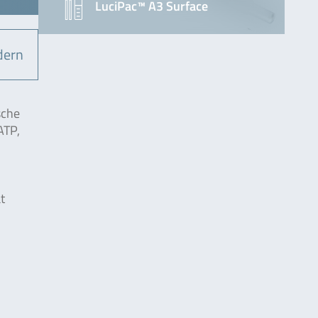
LuciPac™ A3 Surface
dern
sche
ATP,
t