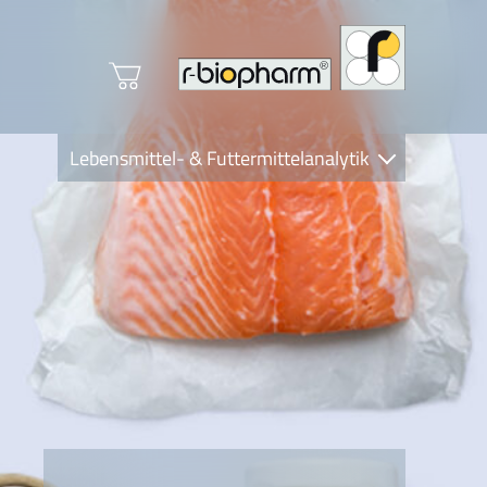
Lebensmittel- & Futtermittelanalytik
Clinical Diagnostics
R-Biopharm AG
Nutrition Care