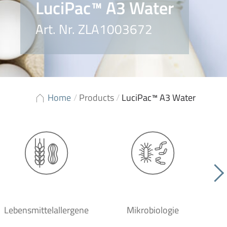
LuciPac™ A3 Water
Art. Nr. ZLA1003672
Home
/
Products
/
LuciPac™ A3 Water
Lebensmittelallergene
Mikrobiologie