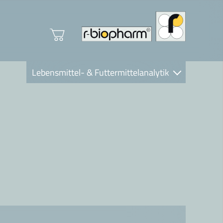
Lebensmittel- & Futtermittelanalytik
Clinical Diagnostics
R-Biopharm AG
Nutrition Care