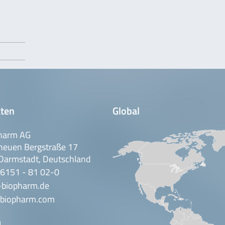
ten
Global
harm AG
neuen Bergstraße 17
Darmstadt, Deutschland
 6151 - 81 02-0
-biopharm.de
biopharm.com
n