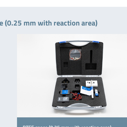
e (0.25 mm with reaction area)