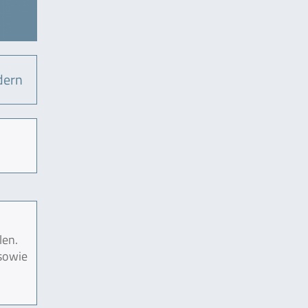
dern
len.
 sowie