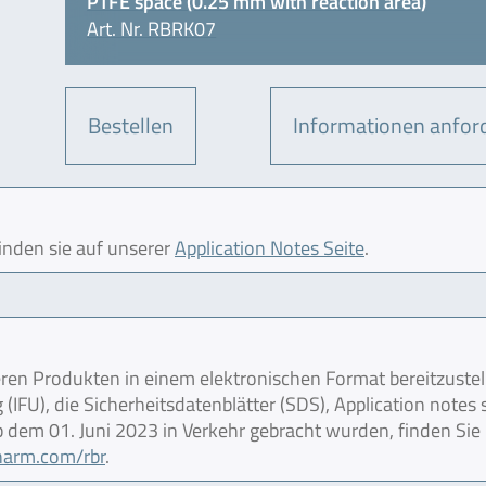
PTFE space (0.25 mm with reaction area)
Art. Nr. RBRK07
Bestellen
Informationen anfor
finden sie auf unserer
Application Notes Seite
.
en Produkten in einem elektronischen Format bereitzustel
IFU), die Sicherheitsdatenblätter (SDS), Application notes
 ab dem 01. Juni 2023 in Verkehr gebracht wurden, finden Sie
pharm.com/rbr
.