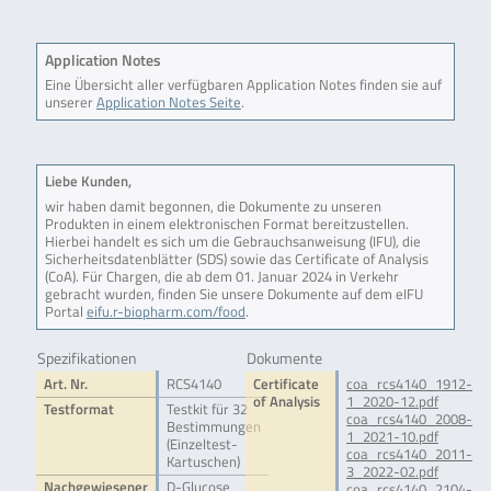
Application Notes
Eine Übersicht aller verfügbaren Application Notes finden sie auf
unserer
Application Notes Seite
.
Liebe Kunden,
wir haben damit begonnen, die Dokumente zu unseren
Produkten in einem elektronischen Format bereitzustellen.
Hierbei handelt es sich um die Gebrauchsanweisung (IFU), die
Sicherheitsdatenblätter (SDS) sowie das Certificate of Analysis
(CoA). Für Chargen, die ab dem 01. Januar 2024 in Verkehr
gebracht wurden, finden Sie unsere Dokumente auf dem eIFU
Portal
eifu.r-biopharm.com/food
.
Spezifikationen
Dokumente
Art. Nr.
RCS4140
Certificate
coa_rcs4140_1912-
of Analysis
1_2020-12.pdf
Testformat
Testkit für 32
coa_rcs4140_2008-
Bestimmungen
1_2021-10.pdf
(Einzeltest-
coa_rcs4140_2011-
Kartuschen)
3_2022-02.pdf
Nachgewiesener
D-Glucose
coa_rcs4140_2104-