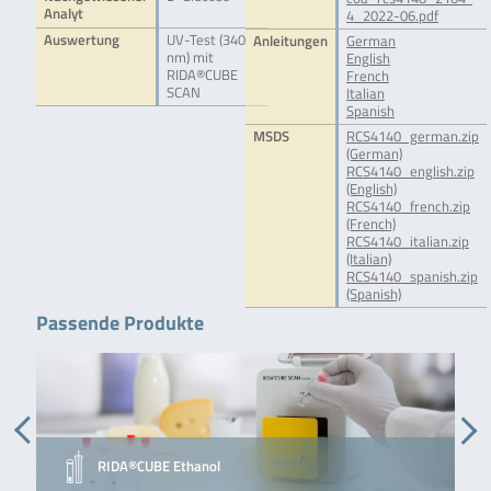
Analyt
4_2022-06.pdf
Auswertung
UV-Test (340
Anleitungen
German
nm) mit
English
RIDA®CUBE
French
SCAN
Italian
Spanish
MSDS
RCS4140_german.zip
(German)
RCS4140_english.zip
(English)
RCS4140_french.zip
(French)
RCS4140_italian.zip
(Italian)
RCS4140_spanish.zip
(Spanish)
Passende Produkte
RIDA®CUBE Ethanol