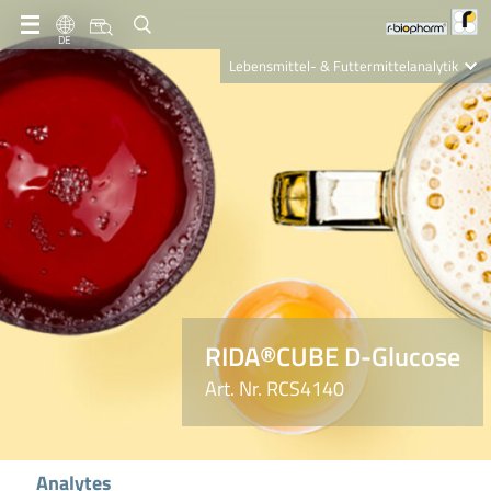
DE
Lebensmittel- & Futtermittelanalytik
Clinical Diagnostics
R-Biopharm AG
Nutrition Care
RIDA®CUBE D-Glucose
Art. Nr. RCS4140
Analytes